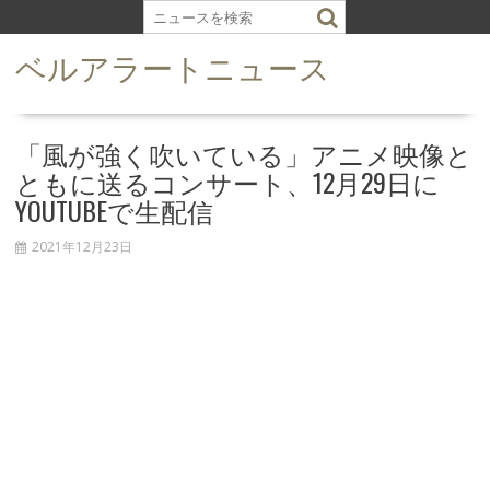
S
k
ベルアラートニュース
i
p
t
o
「風が強く吹いている」アニメ映像と
c
ともに送るコンサート、12月29日に
o
YOUTUBEで生配信
n
t
2021年12月23日
e
n
t