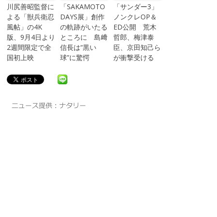
川尻善昭監督に
「SAKAMOTO
「サンダー3」
よる「獣兵衛忍
DAYS展」創作
ノンクレOP＆
風帖」の4K
の軌跡がいたる
ED公開 荒木
版、9月4日より
ところに 島﨑
哲郎、梅津泰
2週間限定で全
信長は“黒い
臣、京田知己ら
国初上映
球”に驚愕
が衝撃受ける