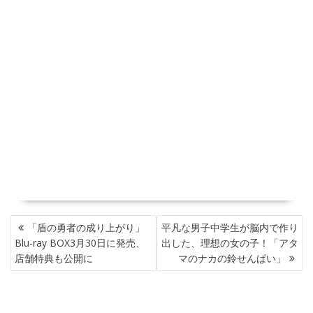
投
「盾の勇者の成り上がり」
平凡な男子中学生が脳内で作り
稿
Blu-ray BOX3月30日に発売、
出した、理想の女の子！「アタ
ナ
店舗特典も公開に
マのナカの鈴せんぱい」
ビ
ゲ
ー