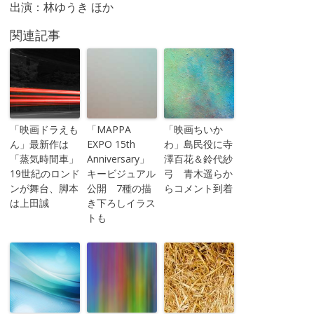
出演：林ゆうき ほか
関連記事
「映画ドラえも
「MAPPA
「映画ちいか
ん」最新作は
EXPO 15th
わ」島民役に寺
「蒸気時間車」
Anniversary」
澤百花＆鈴代紗
19世紀のロンド
キービジュアル
弓 青木遥らか
ンが舞台、脚本
公開 7種の描
らコメント到着
は上田誠
き下ろしイラス
トも