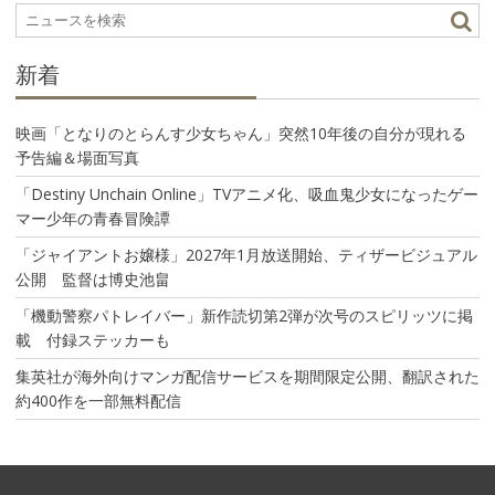
シ
ョ
ン
新着
映画「となりのとらんす少女ちゃん」突然10年後の自分が現れる
予告編＆場面写真
「Destiny Unchain Online」TVアニメ化、吸血鬼少女になったゲー
マー少年の青春冒険譚
「ジャイアントお嬢様」2027年1月放送開始、ティザービジュアル
公開 監督は博史池畠
「機動警察パトレイバー」新作読切第2弾が次号のスピリッツに掲
載 付録ステッカーも
集英社が海外向けマンガ配信サービスを期間限定公開、翻訳された
約400作を一部無料配信