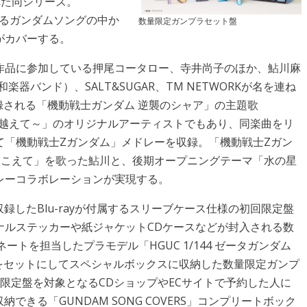
された同シリーズ。
、数あるガンダムソングの中か
数量限定ガンプラセット盤
がカバーする。
作品に参加している押尾コータロー、寺井尚子のほか、鮎川麻
器バンド）、SALT&SUGAR、TM NETWORKが名を連ね
収録される「機動戦士ガンダム 逆襲のシャア」の主題歌
の宇宙を越えて～」のオリジナルアーティストでもあり、同楽曲をリ
て「機動戦士Ζガンダム」メドレーを収録。「機動戦士Ζガン
をこえて」を歌った鮎川と、後期オープニングテーマ「水の星
レーコラボレーションが実現する。
録したBlu-rayが付属するスリーブケース仕様の初回限定盤
ナルステッカーや紙ジャケットCDケースなどが封入される数
トを担当したプラモデル「HGUC 1/144 ゼータガンダム
初回限定盤をセットにしてスペシャルボックスに収納した数量限定ガンプ
限定盤を対象となるCDショップやECサイトで予約した人に
できる「GUNDAM SONG COVERS」コンプリートボック