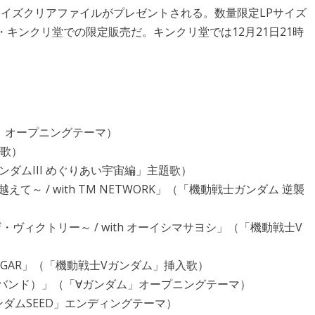
3」A4サイズクリアファイルがプレゼントされる。数量限定LPサイズ
キンクリ堂での限定販売だ。キンクリ堂では12月21日21時
」オープニングテーマ）
題歌）
士ガンダムIII めぐりあい宇宙編」主題歌）
越えて～ / with TM NETWORK」（「機動戦士ガンダム 逆襲
トゥ・ザ・ヴィクトリー～ / with オーイシマサヨシ」（「機動戦士V
&SUGAR」（「機動戦士Vガンダム」挿入歌）
（和楽器バンド）」（「∀ガンダム」オープニングテーマ）
士ガンダムSEED」エンディングテーマ）