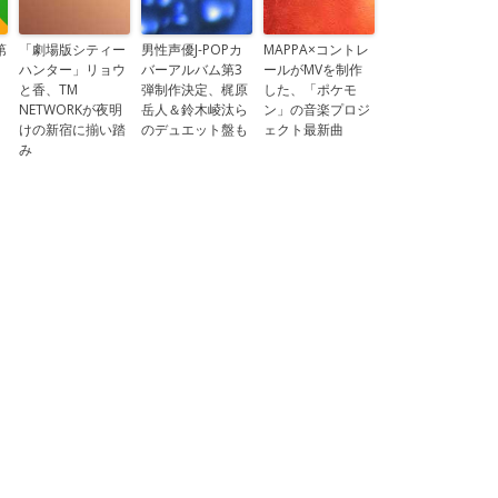
第
「劇場版シティー
男性声優J-POPカ
MAPPA×コントレ
ハンター」リョウ
バーアルバム第3
ールがMVを制作
と香、TM
弾制作決定、梶原
した、「ポケモ
NETWORKが夜明
岳人＆鈴木崚汰ら
ン」の音楽プロジ
けの新宿に揃い踏
のデュエット盤も
ェクト最新曲
み