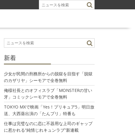
新着
少女が民間の刑務所からの脱獄を目指す「脱獄
のカザリヤ」シーモアで全巻無料
俺様社長とのオフィスラブ「MONSTERの甘い
牙」コミックシーモアで全巻無料
TOKYO MXで映画「Yes！プリキュア5」明日放
送、大西葵出演の「たんプリ」特番も
仕事は完璧なのに恋に不器用な上司のギャップ
に惹かれる“純情じれキュンラブ”新連載