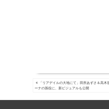
投
「リアデイルの大地にて」田所あずさ＆高木
稿
ーナの孫役に、新ビジュアルも公開
ナ
ビ
ゲ
ー