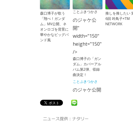
ことぶきつかさ
森口博子が歌う
推しを推したい 
「翔べ！ガンダ
6回 吟鳥子×TM
のジャケ公
ム」MV公開、ネ
NETWORK
開"
オンロゴを背景に
華やかなビッグバ
width="150"
ンド風
height="150"
/>
森口博子の「ガン
ダム」カバーアル
バム第2弾、収録
曲決定！
ことぶきつかさ
のジャケ公開