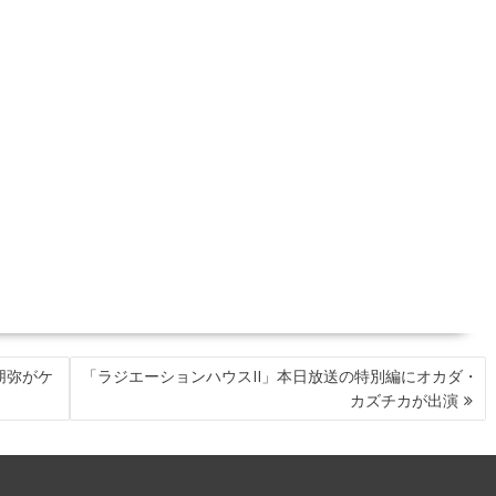
朋弥がケ
「ラジエーションハウスII」本日放送の特別編にオカダ・
カズチカが出演