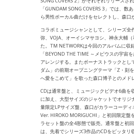
SONG COVERS 2」がそれぞれリリース
「GUNDAM SONG COVERS 3」では
ら男性ボーカル曲だけをセレクトし、森口
コラボミュージシャンとして、シリーズ全
弥、VOJA、オーイシマサヨシ、神永大輔（和楽
た。TM NETWORKは今回のアルバムに
「BEYOND THE TIME ～メビウス
アレンジする。またボーナストラックとし
ダム」の前期オープニングテーマ「Ζ・刻
へ愛をこめて」を歌った森口博子とのメド
CDは通常盤と、ミュージックビデオ6曲を収
に加え、大型サイズのジャケットでオリジ
量限定LPサイズ盤、森口がカラーコーディネー
Ver. HIROKO MORIGUCHI」と
ラセット盤の全4形態で販売。通常盤と初回
は、先着でシリーズ3作品のCDをピッタリ収納