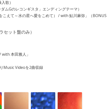
挿入歌）
「ガンダムGのレコンギスタ」エンディングテーマ）
えて～水の星へ愛をこめて） / with 鮎川麻弥」（BONUS
プラセット盤のみ）
 / with 本田雅人」
Music Videoを2曲収録