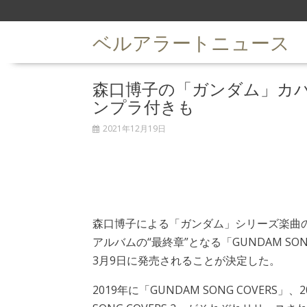
S
k
ベルアラートニュース
i
p
t
森口博子の「ガンダム」カ
o
c
ンプラ付きも
o
n
2021年12月19日
t
e
n
t
森口博子による「ガンダム」シリーズ楽曲
アルバムの“最終章”となる「GUNDAM SONG 
3月9日に発売されることが決定した。
2019年に「GUNDAM SONG COVERS」、