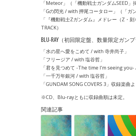
「Meteor」（「機動戦士ガンダムSEED」
「Gの閃光 / with 押尾コータロー」（
「『機動戦士Ζガンダム』メドレー（Ζ・刻をこ
TRACK）
BLU-RAY（初回限定盤、数量限定ガン
「水の星へ愛をこめて / with 寺井尚子」
「フリージア / with 塩谷哲」
「君を見つめて -The time I’m seeing you-
「一千万年銀河 / with 塩谷哲」
「GUNDAM SONG COVERS 3」収録楽曲より
※CD、Blu-rayともに収録曲順は未定。
関連記事