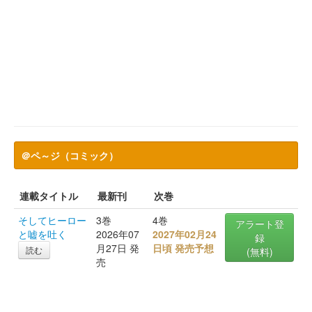
＠ペ～ジ（コミック）
連載タイトル
最新刊
次巻
そしてヒーロー
3巻
4巻
アラート登
と嘘を吐く
2026年07
2027年02月24
録
月27日 発
日頃 発売予想
読む
(無料)
売