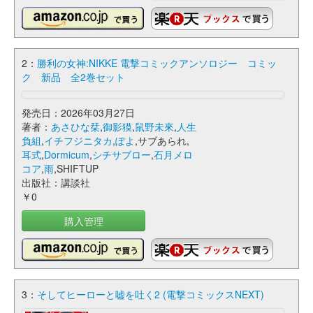
2：
勝利の女神:NIKKE 電撃コミックアンソロジー コミッ
ク 新品 全2巻セット
発売日：2026年03月27日
著者：
あさひな栞
,
御影獏
,
鼠野未來
,
人生
負組
,
イチフジニタカ
,
ぽよ
,サブあられ,
耳式
,
Dormicum
,
シチサブロー
,
石月メロ
コア
,
雨
,SHIFTUP
出版社：講談社
￥0
購入管理
3：
そしてヒーローと嘘を吐く2 (電撃コミックスNEXT)