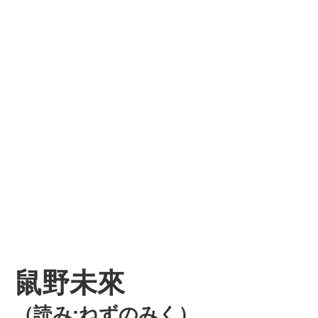
鼠野未來
（読み:ねずのみく）