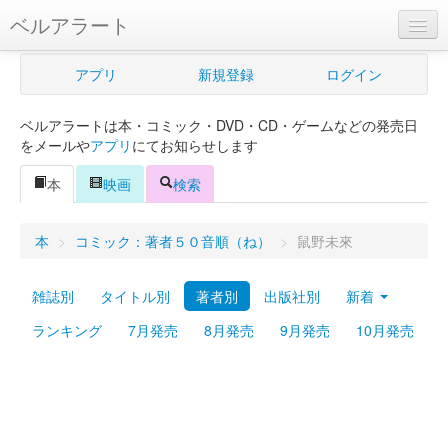
ベルアラート
ベルアラートとは
アプリ
新規登録
ログイン
ヘルプ
ベルアラートは本・コミック・DVD・CD・ゲームなどの発売日
新規登録
をメールや
アプリ
にてお知らせします
ログイン
本
映画
検索
Myカレンダー
本
>
コミック：著者５０音順（ね）
>
鼠野未來
購入管理
雑誌別
タイトル別
著者別
出版社別
新着
Myシェルフ
ランキング
7月発売
8月発売
9月発売
10月発売
プレミアム