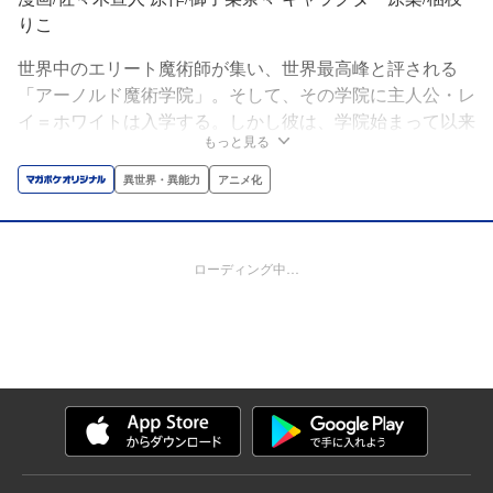
りこ
世界中のエリート魔術師が集い、世界最高峰と評される
「アーノルド魔術学院」。そして、その学院に主人公・レ
イ＝ホワイトは入学する。しかし彼は、学院始まって以来
もっと見る
の一般家庭出身の魔術師だった。周りの貴族出身の魔術師
たちは彼を侮蔑し、見下した。だが皆は知らなかった。彼
異世界・異能力
アニメ化
こそが、世界七大魔術師の中でも最強と謳われている【冰
剣の魔術師】であることを。なろう発の超話題作‼
※「小説家になろう」は株式会社ヒナプロジェクトの登録
ローディング中…
商標です