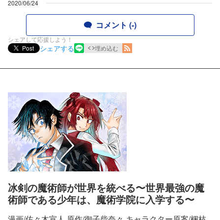
2020/06/24
コメント (-)
シェアして応援しよう！
シェアする
Post
埋め込む
冰剣の魔術師が世界を統べる〜世界最強の魔
術師である少年は、魔術学院に入学する〜
漫画/佐々木宣人 原作/御子柴奈々 キャラクター原案/梱枝