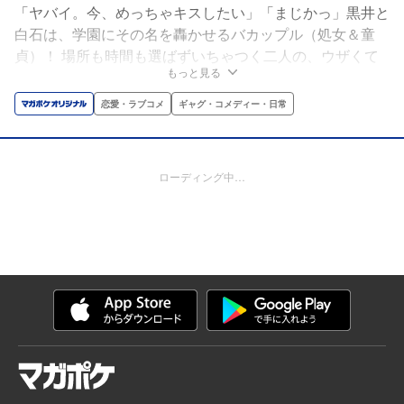
「ヤバイ。今、めっちゃキスしたい」「まじかっ」黒井と
白石は、学園にその名を轟かせるバカップル（処女＆童
貞）！ 場所も時間も選ばずいちゃつく二人の、ウザくて
もっと見る
可愛い、でもちょっぴりピュアなバカップルラブコメデ
ィ！！
恋愛・ラブコメ
ギャグ・コメディー・日常
ローディング中…