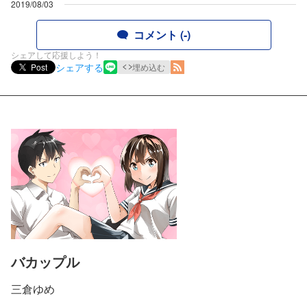
2019/08/03
コメント (-)
シェアして応援しよう！
シェアする
Post
埋め込む
バカップル
三倉ゆめ