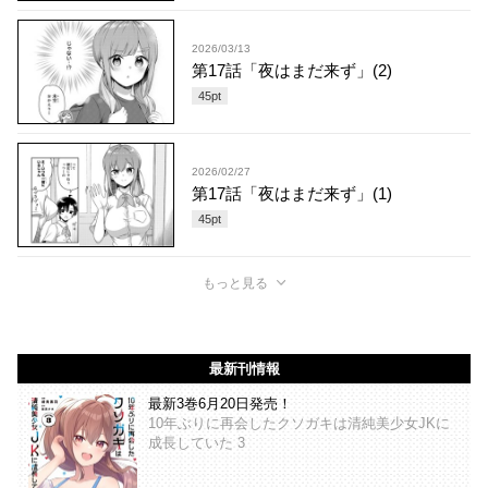
2026/03/13
第17話「夜はまだ来ず」(2)
45
pt
2026/02/27
第17話「夜はまだ来ず」(1)
45
pt
もっと見る
最新刊情報
最新3巻6月20日発売！
10年ぶりに再会したクソガキは清純美少女JKに
成長していた 3