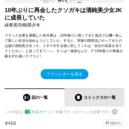
10年ぶりに再会したクソガキは清純美少女JK
に成長していた
緑青黒羽/館西夕木
ブラック企業を退職した有月勇は、10年振りに帰ってきた地元で心機一転し
て新しい生活を始めようとしていた。すると、実家の喫茶店にやってきたの
は謎の清純美少女ＪＫ。ドギマギする彼に対してＪＫは「自分の名前を当て
てください」と迫ってきて――。キミは一体誰なんだ…!? 10年振りの青春が
蘇るすれ違いラブコメ！
ファンレターを送る
話の一覧
コミックス
の一覧
この作品は
作品チケット
対象です（ログインが必要です）
全41話
1話から