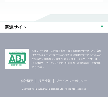
関連サイト
ＡＢＪマークは、この電子書店・電子書籍配信サービスが、著作
権者からコンテンツ使用許諾を得た正規版配信サービスであるこ
とを示す登録商標（登録番号 第６０９１７１３号）です。詳しく
は［ABJマーク］または［電子出版制作・流通協議会］で検索し
てください。
会社概要
採用情報
プライバシーポリシー
Copyright© Futabasha Publishers Ltd. All Rights Reserved