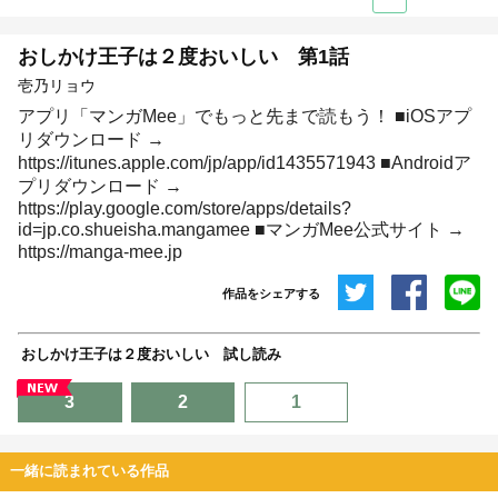
おしかけ王子は２度おいしい 第1話
壱乃リョウ
アプリ「マンガMee」でもっと先まで読もう！ ■iOSアプ
リダウンロード →
https://itunes.apple.com/jp/app/id1435571943
■Androidア
プリダウンロード →
https://play.google.com/store/apps/details?
id=jp.co.shueisha.mangamee
■マンガMee公式サイト →
https://manga-mee.jp
作品をシェアする
共有
おしかけ王子は２度おいしい 試し読み
埋め込みコード
3
2
1
一緒に読まれている作品