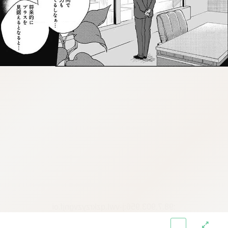
:98.7.903.956:j-vwl.qzkrzyzvgnjf.oi