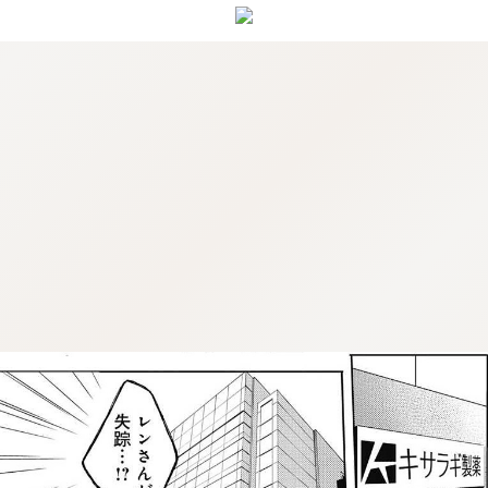
:98.7.903.956:j-vwl.qzkrzyzvgnjf.oi
操作方法