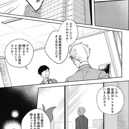
:98.7.903.956:j-vwl.qzkrzyzvgnjf.oi
:98.7.903.956:j-vwl.qzkrzyzvgnjf.oi