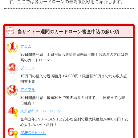
す。ここでは各カードローンの最高限度額をご紹介します。
当サイト一週間のカードローン審査申込の多い順
アコム
30日間無利息！土日祝日も最短即日融資可能！お急ぎの方には最
高のカードローン♪
プロミス
10万円の借入で返済額月々4,000円！限度額50万までなら収入証
明書不要！
アイフル
30日間無利息！最短30分で審査結果の回答で、土日祝日でも即
日融資！
楽天銀行スーパーローン
金利は年1.9％～14.5％と安心な金利で最大限度額が800万円！安
心大手のネット銀行！
SMBCモビット