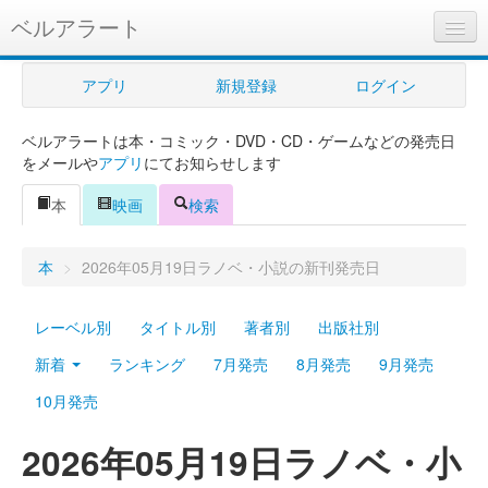
ベルアラート
ベルアラートとは
アプリ
新規登録
ログイン
ヘルプ
ベルアラートは本・コミック・DVD・CD・ゲームなどの発売日
新規登録
をメールや
アプリ
にてお知らせします
ログイン
本
映画
検索
Myカレンダー
本
>
2026年05月19日ラノベ・小説の新刊発売日
購入管理
レーベル別
タイトル別
著者別
出版社別
Myシェルフ
新着
ランキング
7月発売
8月発売
9月発売
プレミアム
10月発売
2026年05月19日ラノベ・小