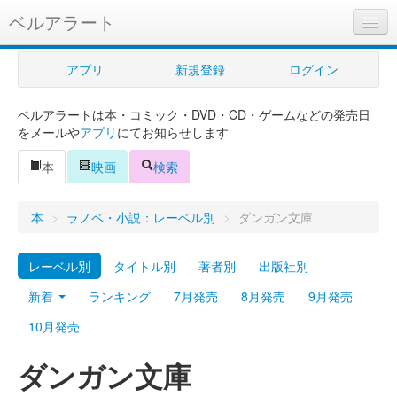
ベルアラート
ベルアラートとは
アプリ
新規登録
ログイン
ヘルプ
ベルアラートは本・コミック・DVD・CD・ゲームなどの発売日
新規登録
をメールや
アプリ
にてお知らせします
ログイン
本
映画
検索
Myカレンダー
本
>
ラノベ・小説：レーベル別
>
ダンガン文庫
購入管理
レーベル別
タイトル別
著者別
出版社別
Myシェルフ
新着
ランキング
7月発売
8月発売
9月発売
プレミアム
10月発売
ダンガン文庫