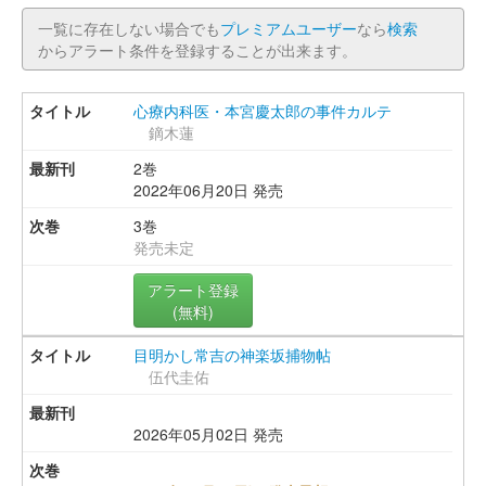
一覧に存在しない場合でも
プレミアムユーザー
なら
検索
からアラート条件を登録することが出来ます。
心療内科医・本宮慶太郎の事件カルテ
鏑木蓮
2巻
2022年06月20日 発売
3巻
発売未定
アラート登録
(無料)
目明かし常吉の神楽坂捕物帖
伍代圭佑
2026年05月02日 発売