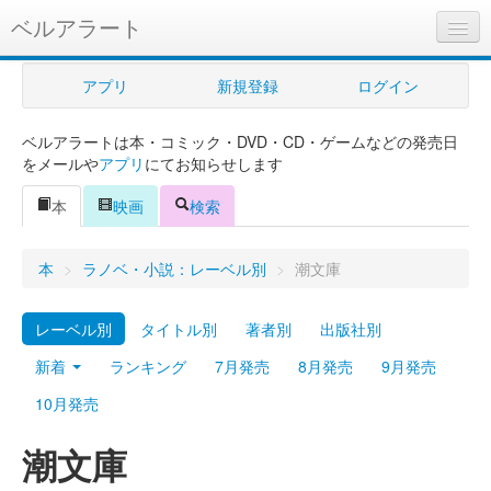
ベルアラート
ベルアラートとは
アプリ
新規登録
ログイン
ヘルプ
ベルアラートは本・コミック・DVD・CD・ゲームなどの発売日
新規登録
をメールや
アプリ
にてお知らせします
ログイン
本
映画
検索
Myカレンダー
本
>
ラノベ・小説：レーベル別
>
潮文庫
購入管理
レーベル別
タイトル別
著者別
出版社別
Myシェルフ
新着
ランキング
7月発売
8月発売
9月発売
プレミアム
10月発売
潮文庫