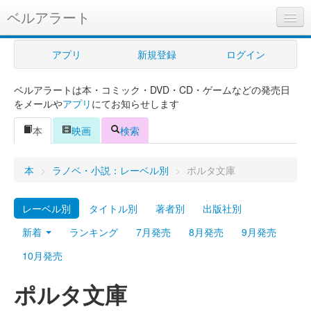
ベルアラート
ベルアラートとは
アプリ
新規登録
ログイン
ヘルプ
ベルアラートは本・コミック・DVD・CD・ゲームなどの発売日
新規登録
をメールや
アプリ
にてお知らせします
ログイン
本
映画
検索
Myカレンダー
本
>
ラノベ・小説：レーベル別
>
ポルタ文庫
購入管理
レーベル別
タイトル別
著者別
出版社別
Myシェルフ
新着
ランキング
7月発売
8月発売
9月発売
プレミアム
10月発売
ポルタ文庫