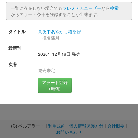
一覧に存在しない場合でも
プレミアムユーザー
なら
検索
からアラート条件を登録することが出来ます。
真夜中あやかし猫茶房
椎名蓮月
2020年12月18日 発売
発売未定
アラート登録
(無料)
(C) ベルアラート |
利用規約
|
個人情報保護方針
|
会社概要
|
お問い合わせ