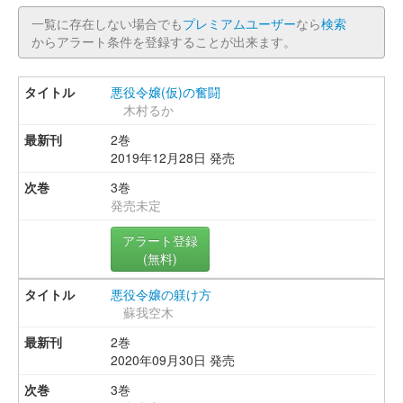
一覧に存在しない場合でも
プレミアムユーザー
なら
検索
からアラート条件を登録することが出来ます。
悪役令嬢(仮)の奮闘
木村るか
2巻
2019年12月28日 発売
3巻
発売未定
アラート登録
(無料)
悪役令嬢の躾け方
蘇我空木
2巻
2020年09月30日 発売
3巻