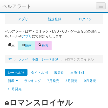
ベルアラート
ベルアラートとは
アプリ
新規登録
ログイン
ヘルプ
ベルアラートは本・コミック・DVD・CD・ゲームなどの発売日
新規登録
をメールや
アプリ
にてお知らせします
ログイン
本
映画
検索
Myカレンダー
本
>
ラノベ・小説：レーベル別
>
eロマンスロイヤル
購入管理
レーベル別
タイトル別
著者別
出版社別
Myシェルフ
新着
ランキング
7月発売
8月発売
9月発売
プレミアム
10月発売
eロマンスロイヤル