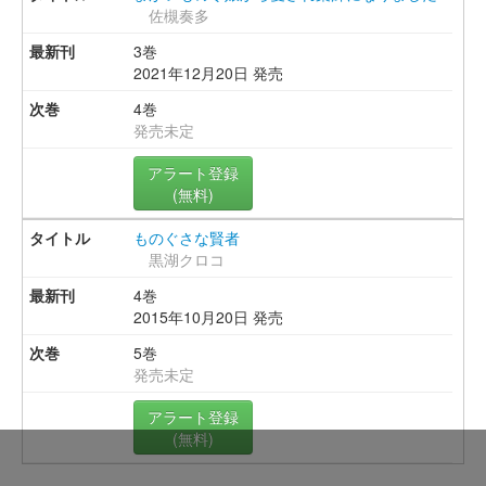
佐槻奏多
3巻
2021年12月20日 発売
4巻
発売未定
アラート登録
(無料)
ものぐさな賢者
黒湖クロコ
4巻
2015年10月20日 発売
5巻
発売未定
アラート登録
(無料)