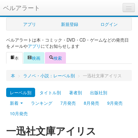
ベルアラート
ベルアラートとは
アプリ
新規登録
ログイン
ヘルプ
ベルアラートは本・コミック・DVD・CD・ゲームなどの発売日
新規登録
をメールや
アプリ
にてお知らせします
ログイン
本
映画
検索
Myカレンダー
本
>
ラノベ・小説：レーベル別
>
一迅社文庫アイリス
購入管理
レーベル別
タイトル別
著者別
出版社別
Myシェルフ
新着
ランキング
7月発売
8月発売
9月発売
プレミアム
10月発売
一迅社文庫アイリス