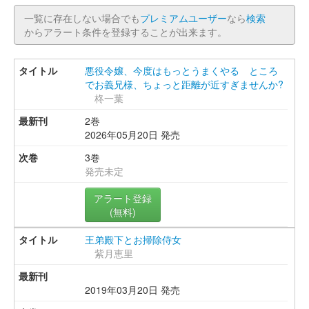
一覧に存在しない場合でも
プレミアムユーザー
なら
検索
からアラート条件を登録することが出来ます。
悪役令嬢、今度はもっとうまくやる ところ
でお義兄様、ちょっと距離が近すぎませんか?
柊一葉
2巻
2026年05月20日 発売
3巻
発売未定
アラート登録
(無料)
王弟殿下とお掃除侍女
紫月恵里
2019年03月20日 発売