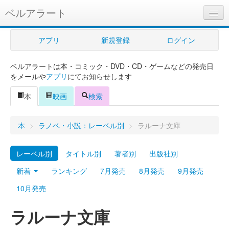
ベルアラート
ベルアラートとは
アプリ
新規登録
ログイン
ヘルプ
ベルアラートは本・コミック・DVD・CD・ゲームなどの発売日
新規登録
をメールや
アプリ
にてお知らせします
ログイン
本
映画
検索
Myカレンダー
本
>
ラノベ・小説：レーベル別
>
ラルーナ文庫
購入管理
レーベル別
タイトル別
著者別
出版社別
Myシェルフ
新着
ランキング
7月発売
8月発売
9月発売
プレミアム
10月発売
ラルーナ文庫