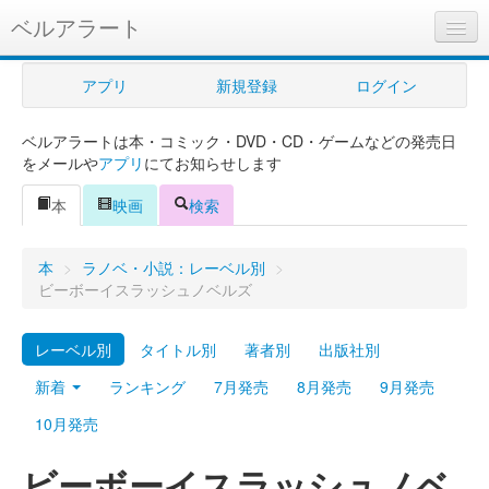
ベルアラート
ベルアラートとは
アプリ
新規登録
ログイン
ヘルプ
ベルアラートは本・コミック・DVD・CD・ゲームなどの発売日
新規登録
をメールや
アプリ
にてお知らせします
ログイン
本
映画
検索
Myカレンダー
本
>
ラノベ・小説：レーベル別
>
購入管理
ビーボーイスラッシュノベルズ
Myシェルフ
レーベル別
タイトル別
著者別
出版社別
プレミアム
新着
ランキング
7月発売
8月発売
9月発売
10月発売
ビーボーイスラッシュノベ