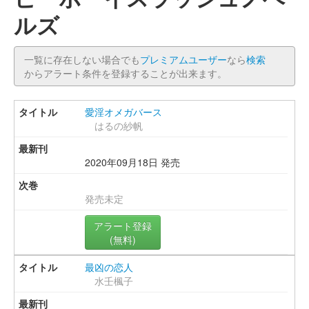
ルズ
一覧に存在しない場合でも
プレミアムユーザー
なら
検索
からアラート条件を登録することが出来ます。
愛淫オメガバース
はるの紗帆
2020年09月18日 発売
発売未定
アラート登録
(無料)
最凶の恋人
水壬楓子