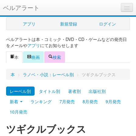
ベルアラート
ベルアラートとは
アプリ
新規登録
ログイン
ヘルプ
ベルアラートは本・コミック・DVD・CD・ゲームなどの発売日
新規登録
をメールや
アプリ
にてお知らせします
ログイン
本
映画
検索
Myカレンダー
本
>
ラノベ・小説：レーベル別
>
ツギクルブックス
購入管理
レーベル別
タイトル別
著者別
出版社別
Myシェルフ
新着
ランキング
7月発売
8月発売
9月発売
プレミアム
10月発売
ツギクルブックス