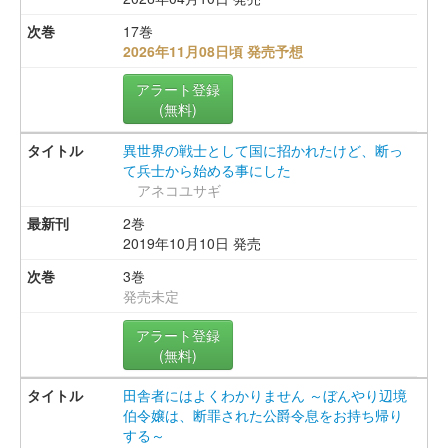
17巻
2026年11月08日頃 発売予想
アラート登録
(無料)
異世界の戦士として国に招かれたけど、断っ
て兵士から始める事にした
アネコユサギ
2巻
2019年10月10日 発売
3巻
発売未定
アラート登録
(無料)
田舎者にはよくわかりません ～ぼんやり辺境
伯令嬢は、断罪された公爵令息をお持ち帰り
する～