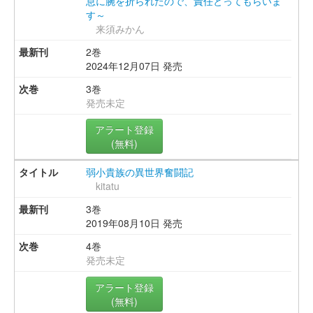
息に腕を折られたので、責任とってもらいま
す～
来須みかん
2巻
2024年12月07日 発売
3巻
発売未定
アラート登録
(無料)
弱小貴族の異世界奮闘記
kitatu
3巻
2019年08月10日 発売
4巻
発売未定
アラート登録
(無料)