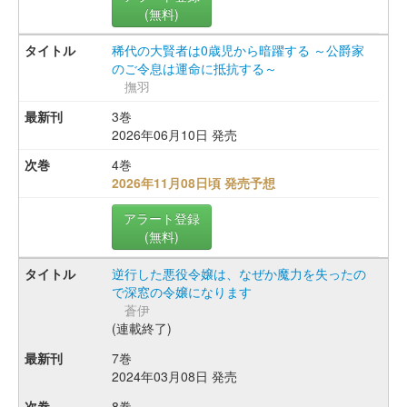
(無料)
稀代の大賢者は0歳児から暗躍する ～公爵家
のご令息は運命に抵抗する～
撫羽
3巻
2026年06月10日 発売
4巻
2026年11月08日頃 発売予想
アラート登録
(無料)
逆行した悪役令嬢は、なぜか魔力を失ったの
で深窓の令嬢になります
蒼伊
(連載終了)
7巻
2024年03月08日 発売
8巻