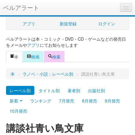
ベルアラート
ベルアラートとは
アプリ
新規登録
ログイン
ヘルプ
ベルアラートは本・コミック・DVD・CD・ゲームなどの発売日
新規登録
をメールや
アプリ
にてお知らせします
ログイン
本
映画
検索
Myカレンダー
本
>
ラノベ・小説：レーベル別
>
講談社青い鳥文庫
購入管理
レーベル別
タイトル別
著者別
出版社別
Myシェルフ
新着
ランキング
7月発売
8月発売
9月発売
プレミアム
10月発売
講談社青い鳥文庫