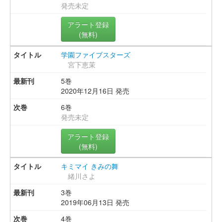
発売未定
アラート登録
(無料)
学園ファイブスターズ
宮下恵茉
5巻
2020年12月16日 発売
6巻
発売未定
アラート登録
(無料)
キミマイ きみの舞
緒川さよ
3巻
2019年06月13日 発売
4巻