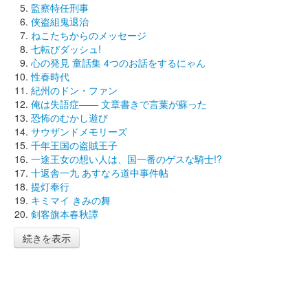
監察特任刑事
侠盗組鬼退治
ねこたちからのメッセージ
七転びダッシュ!
心の発見 童話集 4つのお話をするにゃん
性春時代
紀州のドン・ファン
俺は失語症―― 文章書きで言葉が蘇った
恐怖のむかし遊び
サウザンドメモリーズ
千年王国の盗賊王子
一途王女の想い人は、国一番のゲスな騎士!?
十返舎一九 あすなろ道中事件帖
提灯奉行
キミマイ きみの舞
剣客旗本春秋譚
続きを表示