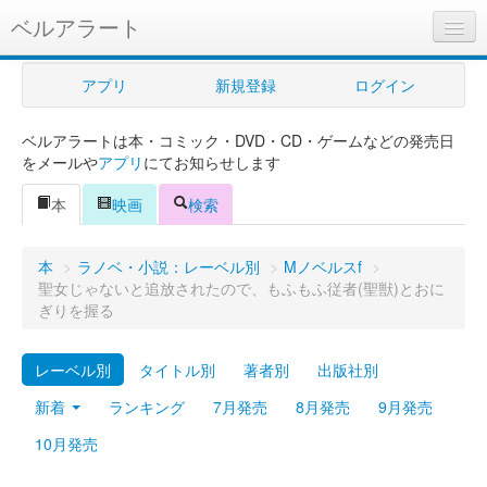
ベルアラート
ベルアラートとは
アプリ
新規登録
ログイン
ヘルプ
ベルアラートは本・コミック・DVD・CD・ゲームなどの発売日
新規登録
をメールや
アプリ
にてお知らせします
ログイン
本
映画
検索
Myカレンダー
本
>
ラノベ・小説：レーベル別
>
Mノベルスf
>
購入管理
聖女じゃないと追放されたので、もふもふ従者(聖獣)とおに
ぎりを握る
Myシェルフ
レーベル別
タイトル別
著者別
出版社別
プレミアム
新着
ランキング
7月発売
8月発売
9月発売
10月発売