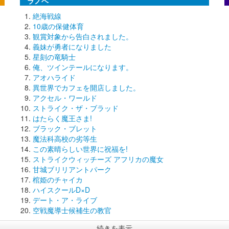
ラノベ
絶海戦線
10歳の保健体育
観賞対象から告白されました。
義妹が勇者になりました
星刻の竜騎士
俺、ツインテールになります。
アオハライド
異世界でカフェを開店しました。
アクセル・ワールド
ストライク・ザ・ブラッド
はたらく魔王さま!
ブラック・ブレット
魔法科高校の劣等生
この素晴らしい世界に祝福を!
ストライクウィッチーズ アフリカの魔女
甘城ブリリアントパーク
棺姫のチャイカ
ハイスクールD×D
デート・ア・ライブ
空戦魔導士候補生の教官
続きを表示