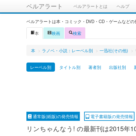
ベルアラート
ベルアラートとは
ヘルプ
ベルアラートは本・コミック・DVD・CD・ゲームなど
本
映画
検索
本
>
ラノベ・小説：レーベル別
>
一迅社(その他)
>
レーベル別
タイトル別
著者別
出版社別
通常版(紙版)の発売情報
電子書籍版の発売情報
リンちゃんなう! の最新刊は2015年