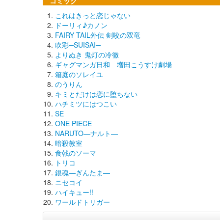
コミック
これはきっと恋じゃない
ドーリィ♪カノン
FAIRY TAIL外伝 剣咬の双竜
吹彩─SUISAI─
よりぬき 鬼灯の冷徹
ギャグマンガ日和 増田こうすけ劇場
箱庭のソレイユ
のうりん
キミとだけは恋に堕ちない
ハチミツにはつこい
SE
ONE PIECE
NARUTO―ナルト―
暗殺教室
食戟のソーマ
トリコ
銀魂―ぎんたま―
ニセコイ
ハイキュー!!
ワールドトリガー