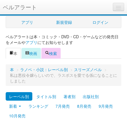
ベルアラート
ベルアラートとは
アプリ
新規登録
ログイン
ヘルプ
ベルアラートは本・コミック・DVD・CD・ゲームなどの発売日
新規登録
をメールや
アプリ
にてお知らせします
ログイン
本
映画
検索
Myカレンダー
本
>
ラノベ・小説：レーベル別
>
スリーズノベル
>
購入管理
私は悪役令嬢らしいので、ラスボスを愛でる係になることに
しました
Myシェルフ
レーベル別
タイトル別
著者別
出版社別
プレミアム
新着
ランキング
7月発売
8月発売
9月発売
10月発売