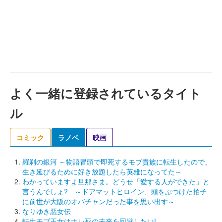
よく一緒に登録されているタイト
ル
コミック
ラノベ
映画
羅刹の銀河 ～物語冒頭で即死するモブ貴族に転生したので、
生き延びるために好き放題したら英雄になってた～
わかっていますよ旦那さま。どうせ「愛する人ができた」と
言うんでしょ? ～ドアマットヒロイン、頭をぶつけた拍子
に前世が大阪のオバチャンだった事を思い出す～
なりゆき悪女伝
転生モブ王女はナレ死の未来を回避したい!