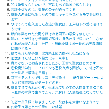
私は偽聖女らしいので、宮廷を出て隣国で暮らします
悪評令嬢なのに、美貌の公子が迫ってくる
魔眼の悪役に転生したので推しキャラを見守るモブを目指し
ます
やけくそで密入国した夜逃げ聖女は、王弟殿下の愛に溺れそ
うです
婚約破棄された公爵令嬢は冷徹国王の溺愛を信じない
姉のことが好きな筆頭魔術師様に身代わりで嫁いだら、なぜ
か私が溺愛されました!? ～無能令嬢は国一番の結界魔術師
に開花する～
捨てられた壁令嬢、北方騎士団の癒やし担当になる
追放された騎士好き聖女は今日も幸せ
魔力がないと勘当されましたが、王宮で聖女はじめます
恋愛魔法学院 ～ヒロインも悪役令嬢も関係ない。俺は乙女
ゲー世界で最強を目指す～
都市開発スキルで楽々異世界街作り! ～転生廃ゲーマーによ
る近代都市建設がチートすぎる～
魔界で育てられた少年、生まれて初めての人間界で無双する
～魔界の常識で生きてたら、気付けば人類最強になっていた
～
初恋の皇子様に嫁ぎましたが、彼は私を大嫌いなようです
お針子令嬢と氷の伯爵の白い結婚