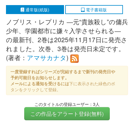
通常版(紙版)
電子書籍版
ノブリス・レプリカ ―元“貴族殺し”の傭兵
少年、学園都市に嫌々入学させられる―
の最新刊、2巻は2025年11月17日に発売さ
れました。次巻、3巻は発売日未定です。
(著者：
アマサカナタ
)
一度登録すればシリーズが完結するまで新刊の発売日や
予約可能日をお知らせします。
メールによる通知を受けるには
下に表示された緑色のボ
タンをクリックして登録。
このタイトルの登録ユーザー：3人
この作品をアラート登録(無料)