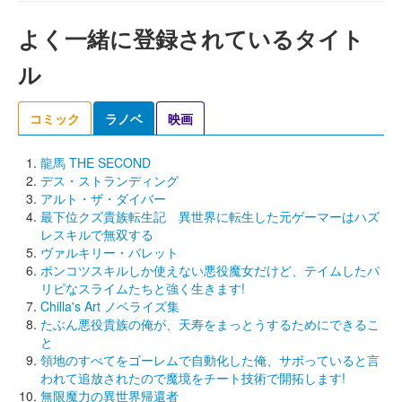
よく一緒に登録されているタイト
ル
コミック
ラノベ
映画
龍馬 THE SECOND
デス・ストランディング
アルト・ザ・ダイバー
最下位クズ貴族転生記 異世界に転生した元ゲーマーはハズ
レスキルで無双する
ヴァルキリー・バレット
ポンコツスキルしか使えない悪役魔女だけど、テイムしたパ
リピなスライムたちと強く生きます!
Chilla's Art ノベライズ集
たぶん悪役貴族の俺が、天寿をまっとうするためにできるこ
と
領地のすべてをゴーレムで自動化した俺、サボっていると言
われて追放されたので魔境をチート技術で開拓します!
無限魔力の異世界帰還者