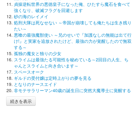
貞操逆転世界の悪徳皇子になった俺、ひたすら魔石を食べて
強くなり、破滅フラグを回避します
砂の海のレイメイ
処刑大隊は死なせない ～帝国が崩壊しても俺たちは生き残り
たい～
悪喰の最強魔獣使い ～兄のせいで『加護なしの無能は出て行
け!』と実家を追放されたけど、最強の力が覚醒したので無双
する～
孤独の魔女と独りの少女
スライムは最強たる可能性を秘めている～2回目の人生、ち
ゃんとスライムと向き合います～
スペースオーク
ギルドの受付嬢は定時上がりの夢を見る
となりのナースエイド
非モテサラリーマン40歳の誕生日に突然大魔導士に覚醒する
続きを表示