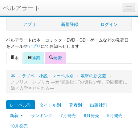
ベルアラート
ベルアラートとは
アプリ
新規登録
ログイン
ヘルプ
ベルアラートは本・コミック・DVD・CD・ゲームなどの発売日
新規登録
をメールや
アプリ
にてお知らせします
ログイン
本
映画
検索
Myカレンダー
本
>
ラノベ・小説：レーベル別
>
電撃の新文芸
>
購入管理
ノブリス・レプリカ ―元“貴族殺し”の傭兵少年、学園都市に
嫌々入学させられる―
Myシェルフ
レーベル別
タイトル別
著者別
出版社別
プレミアム
新着
ランキング
7月発売
8月発売
9月発売
10月発売