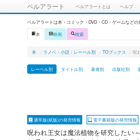
ベルアラート
ベルアラートとは
ヘルプ
ベルアラートは本・コミック・DVD・CD・ゲームなど
本
映画
検索
本
>
ラノベ・小説：レーベル別
>
TOブックス
>
呪
レーベル別
タイトル別
著者別
出版社別
通常版(紙版)の発売情報
電子書籍版の発売情報
呪われ王女は魔法植物を研究したい～公