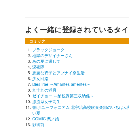
よく一緒に登録されているタイ
コミック
ブラックジョーク
地獄のデザイナーさん
あの夏に還して
深夜隊
悪魔な双子とアブナイ寮生活
少女回路
Dies irae ～Amantes amentes～
九十九の満月
ゼイチョー!～納税課第三収納係～
漂流系女子高生
響け!ユーフォニアム 北宇治高校吹奏楽部のいちばん
い夏
COMIC 悪ノ娘
影御前