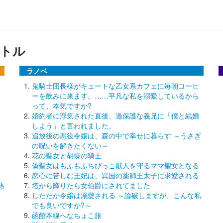
トル
ラノベ
鬼騎士団長様がキュートな乙女系カフェに毎朝コーヒ
ーを飲みに来ます。……平凡な私を溺愛しているから
って、本気ですか?
婚約者に浮気された直後、過保護な義兄に「僕と結婚
しよう」と言われました。
追放後の悪役令嬢は、森の中で幸せに暮らす ～うさぎ
の呪いを解きたくない～
花の聖女と胡蝶の騎士
偽聖女はもふもふちびっこ獣人を守るママ聖女となる
恋心に苦しむ王妃は、異国の薬師王太子に求愛される
熱
塔から降りたら女伯爵にされてました
したたか令嬢は溺愛される ～論破しますが、こんな私
でも良いですか?～
函館本線へなちょこ旅