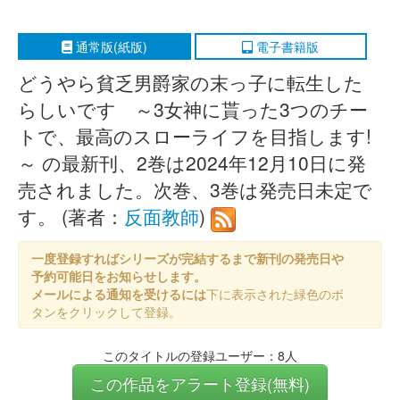
通常版(紙版)
電子書籍版
どうやら貧乏男爵家の末っ子に転生した
らしいです ～3女神に貰った3つのチー
トで、最高のスローライフを目指します!
～ の最新刊、2巻は2024年12月10日に発
売されました。次巻、3巻は発売日未定で
す。 (著者：
反面教師
)
一度登録すればシリーズが完結するまで新刊の発売日や
予約可能日をお知らせします。
メールによる通知を受けるには
下に表示された緑色のボ
タンをクリックして登録。
このタイトルの登録ユーザー：8人
この作品をアラート登録(無料)