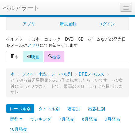
ベルアラート
ベルアラートとは
アプリ
新規登録
ログイン
ヘルプ
ベルアラートは本・コミック・DVD・CD・ゲームなどの発売日
新規登録
をメールや
アプリ
にてお知らせします
ログイン
本
映画
検索
Myカレンダー
本
>
ラノベ・小説：レーベル別
>
DREノベルス
>
購入管理
どうやら貧乏男爵家の末っ子に転生したらしいです ～3女
神に貰った3つのチートで、最高のスローライフを目指しま
Myシェルフ
す!～
プレミアム
レーベル別
タイトル別
著者別
出版社別
新着
ランキング
7月発売
8月発売
9月発売
10月発売