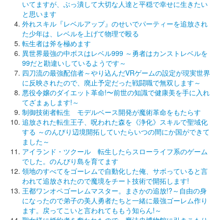
いてますが、ぶっ潰して大切な人達と平穏で幸せに生きたい
と思います
外れスキル『レベルアップ』のせいでパーティーを追放され
た少年は、レベルを上げて物理で殴る
転生者は斧を極めます
異世界最強の中ボスはレベル999 ～勇者はカンストレベルを
99だと勘違いしているようです～
四刀流の最強配信者～やり込んだVRゲームの設定が現実世界
に反映されたので、廃止予定だった戦闘職で無双します～
悪役令嬢のダイエット革命!〜前世の知識で健康美を手に入れ
てざまぁします!～
制御技術者転生 モデルベース開発が魔術革命をもたらす
追放された転生王子、呪われた森を《浄化》スキルで聖域化
する ～のんびり辺境開拓していたらいつの間にか国ができて
ました～
アイランド・ツクール 転生したらスローライフ系のゲーム
でした。のんびり島を育てます
領地のすべてをゴーレムで自動化した俺、サボっていると言
われて追放されたので魔境をチート技術で開拓します!
王都ワンオペゴーレムマスター。まさかの追放!?～自由の身
になったので弟子の美人勇者たちと一緒に最強ゴーレム作り
ます。戻ってこいと言われてももう知らん!～
聖女様に婚約者を奪われたので、魔法史博物館に引きこもり