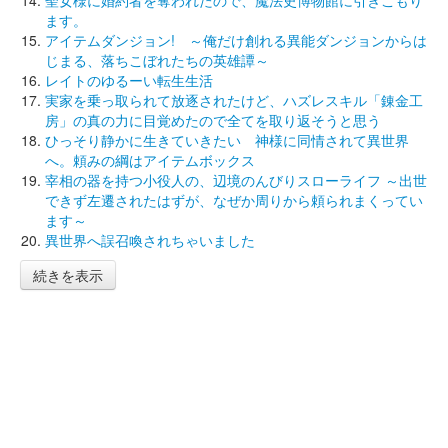
ます。
アイテムダンジョン! ～俺だけ創れる異能ダンジョンからは
じまる、落ちこぼれたちの英雄譚～
レイトのゆるーい転生生活
実家を乗っ取られて放逐されたけど、ハズレスキル「錬金工
房」の真の力に目覚めたので全てを取り返そうと思う
ひっそり静かに生きていきたい 神様に同情されて異世界
へ。頼みの綱はアイテムボックス
宰相の器を持つ小役人の、辺境のんびりスローライフ ～出世
できず左遷されたはずが、なぜか周りから頼られまくってい
ます～
異世界へ誤召喚されちゃいました
続きを表示