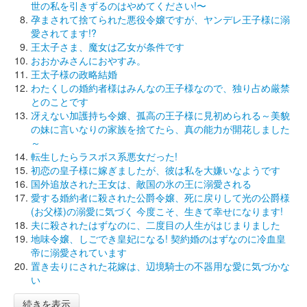
世の私を引きずるのはやめてください!〜
孕まされて捨てられた悪役令嬢ですが、ヤンデレ王子様に溺
愛されてます!?
王太子さま、魔女は乙女が条件です
おおかみさんにおやすみ。
王太子様の政略結婚
わたくしの婚約者様はみんなの王子様なので、独り占め厳禁
とのことです
冴えない加護持ち令嬢、孤高の王子様に見初められる～美貌
の妹に言いなりの家族を捨てたら、真の能力が開花しました
～
転生したらラスボス系悪女だった!
初恋の皇子様に嫁ぎましたが、彼は私を大嫌いなようです
国外追放された王女は、敵国の氷の王に溺愛される
愛する婚約者に殺された公爵令嬢、死に戻りして光の公爵様
(お父様)の溺愛に気づく 今度こそ、生きて幸せになります!
夫に殺されたはずなのに、二度目の人生がはじまりました
地味令嬢、しごでき皇妃になる! 契約婚のはずなのに冷血皇
帝に溺愛されています
置き去りにされた花嫁は、辺境騎士の不器用な愛に気づかな
い
続きを表示