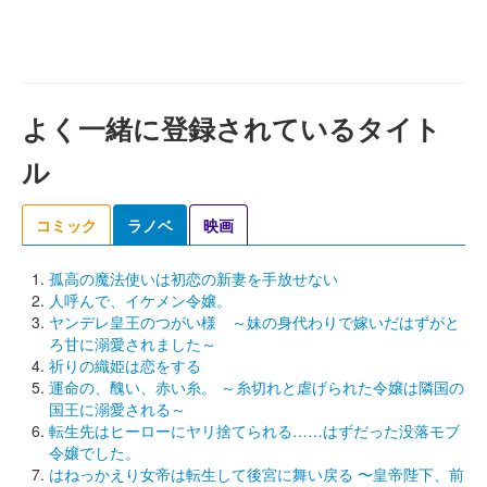
よく一緒に登録されているタイト
ル
コミック
ラノベ
映画
孤高の魔法使いは初恋の新妻を手放せない
人呼んで、イケメン令嬢。
ヤンデレ皇王のつがい様 ～妹の身代わりで嫁いだはずがと
ろ甘に溺愛されました～
祈りの織姫は恋をする
運命の、醜い、赤い糸。 ～糸切れと虐げられた令嬢は隣国の
国王に溺愛される～
転生先はヒーローにヤリ捨てられる……はずだった没落モブ
令嬢でした。
はねっかえり女帝は転生して後宮に舞い戻る 〜皇帝陛下、前