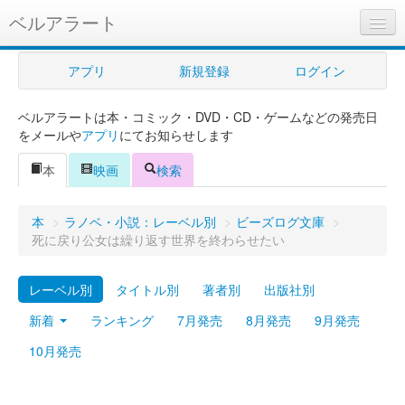
ベルアラート
ベルアラートとは
アプリ
新規登録
ログイン
ヘルプ
ベルアラートは本・コミック・DVD・CD・ゲームなどの発売日
新規登録
をメールや
アプリ
にてお知らせします
ログイン
本
映画
検索
Myカレンダー
本
>
ラノベ・小説：レーベル別
>
ビーズログ文庫
>
購入管理
死に戻り公女は繰り返す世界を終わらせたい
Myシェルフ
レーベル別
タイトル別
著者別
出版社別
プレミアム
新着
ランキング
7月発売
8月発売
9月発売
10月発売