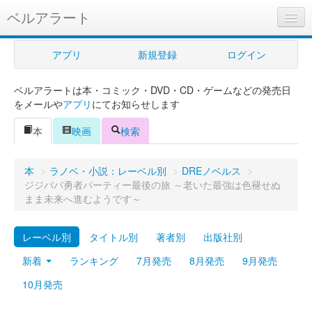
ベルアラート
ベルアラートとは
アプリ
新規登録
ログイン
ヘルプ
ベルアラートは本・コミック・DVD・CD・ゲームなどの発売日
新規登録
をメールや
アプリ
にてお知らせします
ログイン
本
映画
検索
Myカレンダー
本
>
ラノベ・小説：レーベル別
>
DREノベルス
>
購入管理
ジジババ勇者パーティー最後の旅 ～老いた最強は色褪せぬ
まま未来へ進むようです～
Myシェルフ
レーベル別
タイトル別
著者別
出版社別
プレミアム
新着
ランキング
7月発売
8月発売
9月発売
10月発売