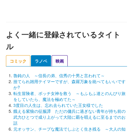
よく一緒に登録されているタイト
ル
コミック
ラノベ
映画
魯鈍の人 ～信長の弟、信秀の十男と言われて～
捨てられ雑用テイマーですが、森羅万象を統べてもいいです
か?
転生冒険者、ボッチ女神を救う ～もふもふ達とのんびり旅
をしていたら、魔法を極めてた～
3度目の人生は、忘れ去られていた王女様でした
餓える紫狼の征服譚 ただの傭兵に過ぎない青年が持ち前の
武力ひとつで成り上がって大陸に覇を唱えるに至るまでのお
話
元オッサン、チープな魔法でしぶとく生き残る ～大人の知