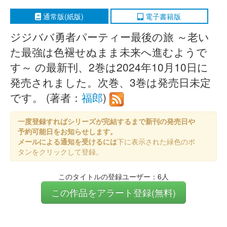
通常版(紙版)
電子書籍版
ジジババ勇者パーティー最後の旅 ～老い
た最強は色褪せぬまま未来へ進むようで
す～ の最新刊、2巻は2024年10月10日に
発売されました。次巻、3巻は発売日未定
です。 (著者：
福郎
)
一度登録すればシリーズが完結するまで新刊の発売日や
予約可能日をお知らせします。
メールによる通知を受けるには
下に表示された緑色のボ
タンをクリックして登録。
このタイトルの登録ユーザー：6人
この作品をアラート登録(無料)