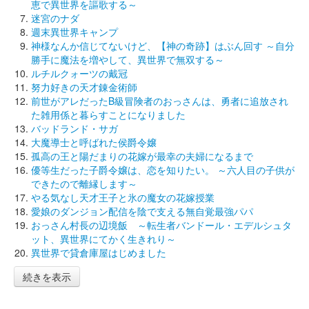
恵で異世界を謳歌する～
迷宮のナダ
週末異世界キャンプ
神様なんか信じてないけど、【神の奇跡】はぶん回す ～自分
勝手に魔法を増やして、異世界で無双する～
ルチルクォーツの戴冠
努力好きの天才錬金術師
前世がアレだったB級冒険者のおっさんは、勇者に追放され
た雑用係と暮らすことになりました
バッドランド・サガ
大魔導士と呼ばれた侯爵令嬢
孤高の王と陽だまりの花嫁が最幸の夫婦になるまで
優等生だった子爵令嬢は、恋を知りたい。 ～六人目の子供が
できたので離縁します～
やる気なし天才王子と氷の魔女の花嫁授業
愛娘のダンジョン配信を陰で支える無自覚最強パパ
おっさん村長の辺境飯 ～転生者バンドール・エデルシュタ
ット、異世界にてかく生きれり～
異世界で貸倉庫屋はじめました
続きを表示