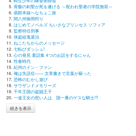
転生少年の錬金術師道
骨骸の剣聖が死を遂げる ～呪われ聖者の学院無双～
函館本線へなちょこ旅
関八州御用狩り
はじめてノベルズ ちいさなプリンセス ソフィア
監察特任刑事
侠盗組鬼退治
ねこたちからのメッセージ
七転びダッシュ!
心の発見 童話集 4つのお話をするにゃん
性春時代
紀州のドン・ファン
俺は失語症―― 文章書きで言葉が蘇った
恐怖のむかし遊び
サウザンドメモリーズ
千年王国の盗賊王子
一途王女の想い人は、国一番のゲスな騎士!?
続きを表示