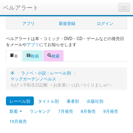
ベルアラート
ベルアラートとは
アプリ
新規登録
ログイン
ヘルプ
ベルアラートは本・コミック・DVD・CD・ゲームなどの発売日
新規登録
をメールや
アプリ
にてお知らせします
ログイン
本
映画
検索
Myカレンダー
本
>
ラノベ・小説：レーベル別
>
購入管理
マッグガーデンノベルス
>
ちびっ子転生日記帳 ～お友達いっぱいつくりましゅ!～
Myシェルフ
レーベル別
タイトル別
著者別
出版社別
プレミアム
新着
ランキング
7月発売
8月発売
9月発売
10月発売