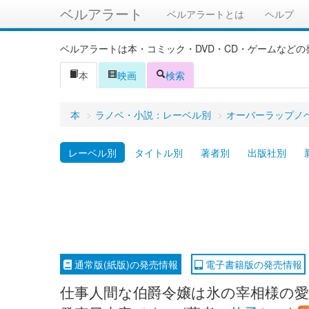
ベルアラート
ベルアラートとは
ヘルプ
ベルアラートは本・コミック・DVD・CD・ゲームなど
本
映画
検索
本
>
ラノベ・小説：レーベル別
>
オーバーラップノベ
レーベル別
タイトル別
著者別
出版社別
通常版(紙版)の発売情報
電子書籍版の発売情報
仕事人間な伯爵令嬢は氷の宰相様の愛を