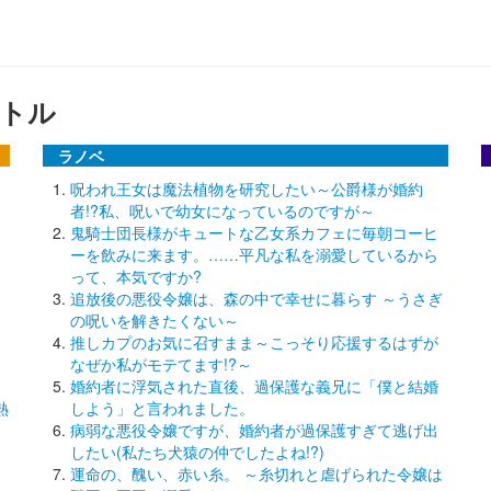
トル
ラノベ
呪われ王女は魔法植物を研究したい～公爵様が婚約
者!?私、呪いで幼女になっているのですが～
鬼騎士団長様がキュートな乙女系カフェに毎朝コーヒ
ーを飲みに来ます。……平凡な私を溺愛しているから
って、本気ですか?
追放後の悪役令嬢は、森の中で幸せに暮らす ～うさぎ
の呪いを解きたくない～
推しカプのお気に召すまま～こっそり応援するはずが
なぜか私がモテてます!?～
婚約者に浮気された直後、過保護な義兄に「僕と結婚
熱
しよう」と言われました。
病弱な悪役令嬢ですが、婚約者が過保護すぎて逃げ出
したい(私たち犬猿の仲でしたよね!?)
運命の、醜い、赤い糸。 ～糸切れと虐げられた令嬢は