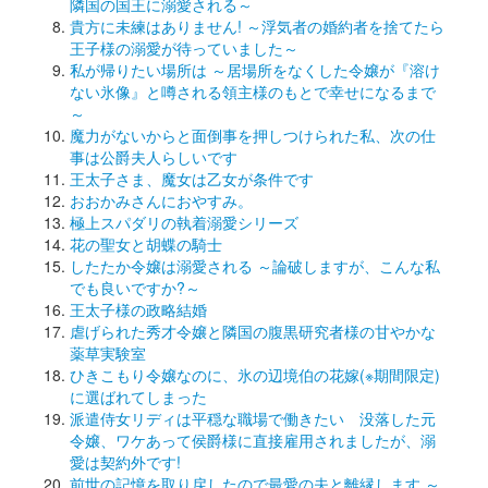
隣国の国王に溺愛される～
貴方に未練はありません! ～浮気者の婚約者を捨てたら
王子様の溺愛が待っていました～
私が帰りたい場所は ～居場所をなくした令嬢が『溶け
ない氷像』と噂される領主様のもとで幸せになるまで
～
魔力がないからと面倒事を押しつけられた私、次の仕
事は公爵夫人らしいです
王太子さま、魔女は乙女が条件です
おおかみさんにおやすみ。
極上スパダリの執着溺愛シリーズ
花の聖女と胡蝶の騎士
したたか令嬢は溺愛される ～論破しますが、こんな私
でも良いですか?～
王太子様の政略結婚
虐げられた秀才令嬢と隣国の腹黒研究者様の甘やかな
薬草実験室
ひきこもり令嬢なのに、氷の辺境伯の花嫁(※期間限定)
に選ばれてしまった
派遣侍女リディは平穏な職場で働きたい 没落した元
令嬢、ワケあって侯爵様に直接雇用されましたが、溺
愛は契約外です!
前世の記憶を取り戻したので最愛の夫と離縁します ～