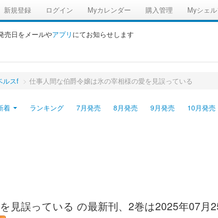
新規登録
ログイン
Myカレンダー
購入管理
Myシェル
の発売日をメールや
アプリ
にてお知らせします
ルスf
>
仕事人間な伯爵令嬢は氷の宰相様の愛を見誤っている
新着
ランキング
7月発売
8月発売
9月発売
10月発売
見誤っている の最新刊、2巻は2025年07月