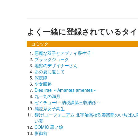
よく一緒に登録されているタイ
コミック
悪魔な双子とアブナイ寮生活
ブラックジョーク
地獄のデザイナーさん
あの夏に還して
深夜隊
少女回路
Dies irae ～Amantes amentes～
九十九の満月
ゼイチョー!～納税課第三収納係～
漂流系女子高生
響け!ユーフォニアム 北宇治高校吹奏楽部のいちばん
い夏
COMIC 悪ノ娘
影御前