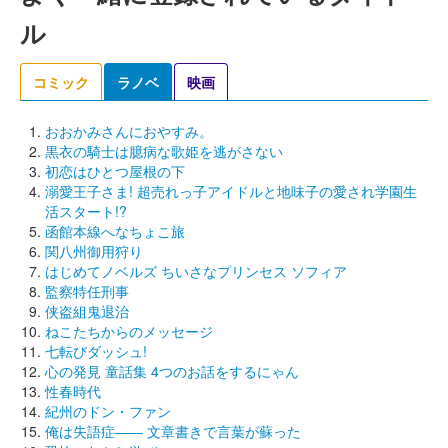
ル
コミック
ラノベ
映画
おおかみさんにおやすみ。
黒衣の騎士は臆病な歌姫を逃がさない
初恋はひとつ屋根の下
溺愛王子さま! 超売れっ子アイドルと地味子の愛され学園生
活スタート!?
函館本線へなちょこ旅
関八州御用狩り
はじめてノベルズ ちいさなプリンセス ソフィア
監察特任刑事
侠盗組鬼退治
ねこたちからのメッセージ
七転びダッシュ!
心の発見 童話集 4つのお話をするにゃん
性春時代
紀州のドン・ファン
俺は失語症―― 文章書きで言葉が蘇った