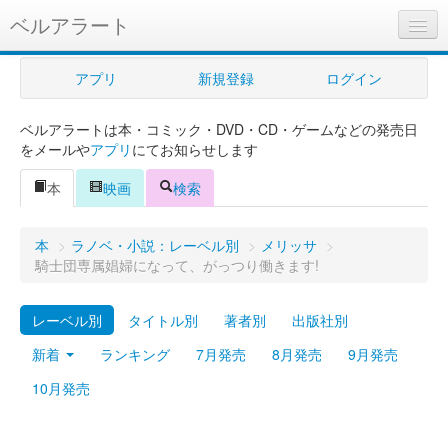
ベルアラート
ベルアラートとは
アプリ
新規登録
ログイン
ヘルプ
ベルアラートは本・コミック・DVD・CD・ゲームなどの発売日
新規登録
をメールや
アプリ
にてお知らせします
ログイン
本
映画
検索
Myカレンダー
本
>
ラノベ・小説：レーベル別
>
メリッサ
>
購入管理
騎士団専属娼婦になって、がっつり働きます!
Myシェルフ
レーベル別
タイトル別
著者別
出版社別
プレミアム
新着
ランキング
7月発売
8月発売
9月発売
10月発売