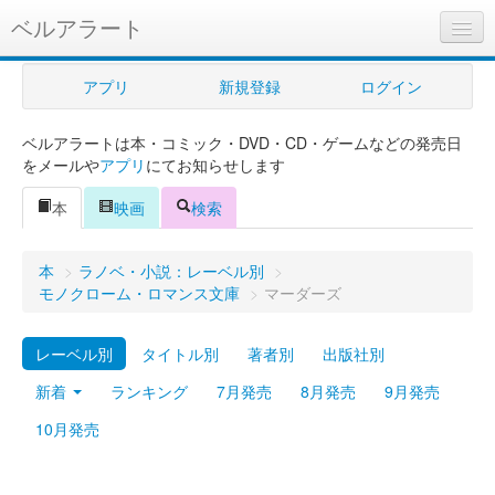
ベルアラート
ベルアラートとは
アプリ
新規登録
ログイン
ヘルプ
ベルアラートは本・コミック・DVD・CD・ゲームなどの発売日
新規登録
をメールや
アプリ
にてお知らせします
ログイン
本
映画
検索
Myカレンダー
本
>
ラノベ・小説：レーベル別
>
購入管理
モノクローム・ロマンス文庫
>
マーダーズ
Myシェルフ
レーベル別
タイトル別
著者別
出版社別
プレミアム
新着
ランキング
7月発売
8月発売
9月発売
10月発売