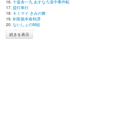
十返舎一九 あすなろ道中事件帖
提灯奉行
キミマイ きみの舞
剣客旗本春秋譚
ないしょのM組
続きを表示