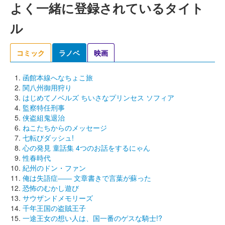
よく一緒に登録されているタイト
ル
コミック
ラノベ
映画
函館本線へなちょこ旅
関八州御用狩り
はじめてノベルズ ちいさなプリンセス ソフィア
監察特任刑事
侠盗組鬼退治
ねこたちからのメッセージ
七転びダッシュ!
心の発見 童話集 4つのお話をするにゃん
性春時代
紀州のドン・ファン
俺は失語症―― 文章書きで言葉が蘇った
恐怖のむかし遊び
サウザンドメモリーズ
千年王国の盗賊王子
一途王女の想い人は、国一番のゲスな騎士!?