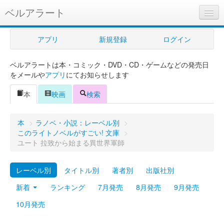
ベルアラート
ベルアラートとは
アプリ
新規登録
ログイン
ヘルプ
ベルアラートは本・コミック・DVD・CD・ゲームなどの発売日
新規登録
をメールや
アプリ
にてお知らせします
ログイン
本
映画
検索
Myカレンダー
本
>
ラノベ・小説：レーベル別
>
購入管理
このライトノベルがすごい! 文庫
>
ユート 拉致から始まる異世界軍師
Myシェルフ
レーベル別
タイトル別
著者別
出版社別
プレミアム
新着
ランキング
7月発売
8月発売
9月発売
10月発売