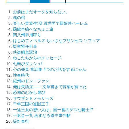
お前はまだオークを知らない。
魂の棺
楽しい貴族生活! 異世界で親娘丼ハーレム
函館本線へなちょこ旅
関八州御用狩り
はじめてノベルズ ちいさなプリンセス ソフィア
監察特任刑事
侠盗組鬼退治
ねこたちからのメッセージ
七転びダッシュ!
心の発見 童話集 4つのお話をするにゃん
性春時代
紀州のドン・ファン
俺は失語症―― 文章書きで言葉が蘇った
恐怖のむかし遊び
サウザンドメモリーズ
千年王国の盗賊王子
一途王女の想い人は、国一番のゲスな騎士!?
十返舎一九 あすなろ道中事件帖
提灯奉行