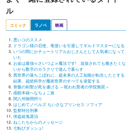
ル
コミック
ラノベ
映画
悪いコのススメ
ドラゴン様の召使、竜使いを引退してギルドマスターになる
いつの間にかチュートリアルおじさんとして人気者になって
いた
お金は最強≪さいつよ≫魔法です! 追放されても働きたくな
いから数字のカラクリで遊んで暮らす
異世界の落ちこぼれに、超未来の人工知能が転生したとする
結果、超絶科学が魔術世界のすべてを凌駕する
骨骸の剣聖が死を遂げる ～呪われ聖者の学院無双～
函館本線へなちょこ旅
関八州御用狩り
はじめてノベルズ ちいさなプリンセス ソフィア
監察特任刑事
侠盗組鬼退治
ねこたちからのメッセージ
七転びダッシュ!