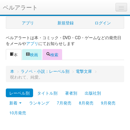
ベルアラート
ベルアラートとは
アプリ
新規登録
ログイン
ヘルプ
ベルアラートは本・コミック・DVD・CD・ゲームなどの発売日
新規登録
をメールや
アプリ
にてお知らせします
ログイン
本
映画
検索
Myカレンダー
本
>
ラノベ・小説：レーベル別
>
電撃文庫
>
購入管理
呪われて、純愛。
Myシェルフ
レーベル別
タイトル別
著者別
出版社別
プレミアム
新着
ランキング
7月発売
8月発売
9月発売
10月発売