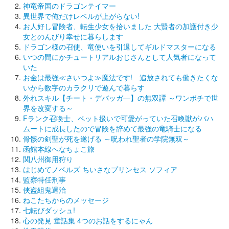
神竜帝国のドラゴンテイマー
異世界で俺だけレベルが上がらない!
お人好し冒険者、転生少女を拾いました 大賢者の加護付き少
女とのんびり幸せに暮らします
ドラゴン様の召使、竜使いを引退してギルドマスターになる
いつの間にかチュートリアルおじさんとして人気者になって
いた
お金は最強≪さいつよ≫魔法です! 追放されても働きたくな
いから数字のカラクリで遊んで暮らす
外れスキル【チート・デバッガ―】の無双譚 ～ワンポチで世
界を改変する～
Fランク召喚士、ペット扱いで可愛がっていた召喚獣がバハ
ムートに成長したので冒険を辞めて最強の竜騎士になる
骨骸の剣聖が死を遂げる ～呪われ聖者の学院無双～
函館本線へなちょこ旅
関八州御用狩り
はじめてノベルズ ちいさなプリンセス ソフィア
監察特任刑事
侠盗組鬼退治
ねこたちからのメッセージ
七転びダッシュ!
心の発見 童話集 4つのお話をするにゃん