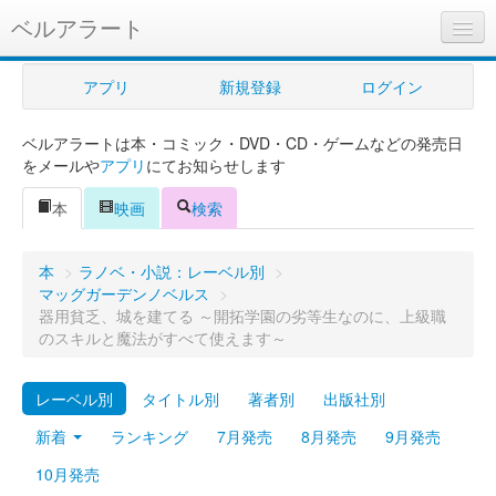
ベルアラート
ベルアラートとは
アプリ
新規登録
ログイン
ヘルプ
ベルアラートは本・コミック・DVD・CD・ゲームなどの発売日
新規登録
をメールや
アプリ
にてお知らせします
ログイン
本
映画
検索
Myカレンダー
本
>
ラノベ・小説：レーベル別
>
購入管理
マッグガーデンノベルス
>
器用貧乏、城を建てる ～開拓学園の劣等生なのに、上級職
Myシェルフ
のスキルと魔法がすべて使えます～
プレミアム
レーベル別
タイトル別
著者別
出版社別
新着
ランキング
7月発売
8月発売
9月発売
10月発売