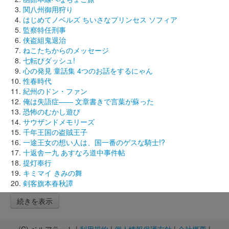
関八州御用狩り
はじめてノベルズ ちいさなプリンセス ソフィア
監察特任刑事
侠盗組鬼退治
ねこたちからのメッセージ
七転びダッシュ!
心の発見 童話集 4つのお話をするにゃん
性春時代
紀州のドン・ファン
俺は失語症―― 文章書きで言葉が蘇った
恐怖のむかし遊び
サウザンドメモリーズ
千年王国の盗賊王子
一途王女の想い人は、国一番のゲスな騎士!?
十返舎一九 あすなろ道中事件帖
提灯奉行
キミマイ きみの舞
剣客旗本春秋譚
続きを表示