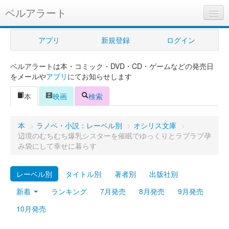
ベルアラート
ベルアラートとは
アプリ
新規登録
ログイン
ヘルプ
ベルアラートは本・コミック・DVD・CD・ゲームなどの発売日
新規登録
をメールや
アプリ
にてお知らせします
ログイン
本
映画
検索
Myカレンダー
本
>
ラノベ・小説：レーベル別
>
オシリス文庫
>
購入管理
辺境のむちむち爆乳シスターを催眠でゆっくりとラブラブ孕
み袋にして幸せに暮らす
Myシェルフ
レーベル別
タイトル別
著者別
出版社別
プレミアム
新着
ランキング
7月発売
8月発売
9月発売
10月発売