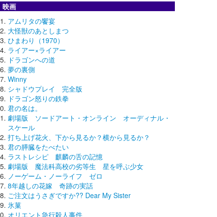
映画
アムリタの饗宴
大怪獣のあとしまつ
ひまわり（1970）
ライアー×ライアー
ドラゴンへの道
夢の裏側
Winny
シャドウプレイ 完全版
ドラゴン怒りの鉄拳
君の名は。
劇場版 ソードアート・オンライン オーディナル・
スケール
打ち上げ花火、下から見るか？横から見るか？
君の膵臓をたべたい
ラストレシピ 麒麟の舌の記憶
劇場版 魔法科高校の劣等生 星を呼ぶ少女
ノーゲーム・ノーライフ ゼロ
8年越しの花嫁 奇跡の実話
ご注文はうさぎですか?? Dear My Sister
氷菓
オリエント急行殺人事件