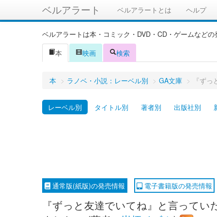
ベルアラート
ベルアラートとは
ヘルプ
ベルアラートは本・コミック・DVD・CD・ゲームなど
本
映画
検索
本
>
ラノベ・小説：レーベル別
>
GA文庫
>
『ずっ
レーベル別
タイトル別
著者別
出版社別
通常版(紙版)の発売情報
電子書籍版の発売情報
『ずっと友達でいてね』と言っていた女