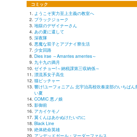
コミック
ようこそ実力至上主義の教室へ
ブラックジョーク
地獄のデザイナーさん
あの夏に還して
深夜隊
悪魔な双子とアブナイ寮生活
少女回路
Dies irae ～Amantes amentes～
九十九の満月
ゼイチョー!～納税課第三収納係～
漂流系女子高生
猫ピッチャー
響け!ユーフォニアム 北宇治高校吹奏楽部のいちばん
い夏
COMIC 悪ノ娘
影御前
アカイケモノ
翼くんはあかぬけたいのに
Black Line
絶体絶命英雄
アンデッドガール・マーダーファルス