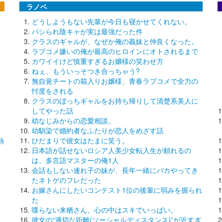
ラノベ
どうしようもない先輩が今日も寝かせてくれない。
パシられ陰キャが実は最強だった件
クラスのギャルが、なぜか俺の義妹と仲良くなった。
ラブコメ嫌いの俺が最高のヒロインにオトされるまで
カワイイけど慎重すぎるお嬢様の笑わせ方
ねぇ、もういっそつき合っちゃう?
無自覚チートの箱入りお嬢様、青春ラブコメで全力の
忖度をされる
クラスのぼっちギャルをお持ち帰りして清楚系美人に
してやった話
幼なじみからの恋愛相談。
幼馴染で婚約者なふたりが恋人をめざす話
熱
ひだまりで彼女はたまに笑う。
日本語が話せないロシア人美少女転入生が頼れるの
は、多言語マスターの俺1人
会話もしない連れ子の妹が、長年一緒にバカやってき
たネトゲのフレだった
お嫁さんにしたいコンテスト1位の後輩に弱みを握られ
た
喋らない来栖さん、心の中はスキでいっぱい。
彼女の“適切な距離(ソーシャルディスタンス)”が近すぎ