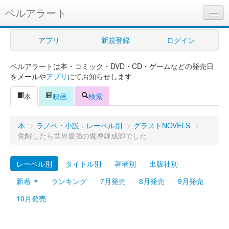
ベルアラート
ベルアラートとは
アプリ
新規登録
ログイン
ヘルプ
ベルアラートは本・コミック・DVD・CD・ゲームなどの発売日
新規登録
をメールや
アプリ
にてお知らせします
ログイン
本
映画
検索
Myカレンダー
本
>
ラノベ・小説：レーベル別
>
グラストNOVELS
>
購入管理
覚醒したら世界最強の魔導錬成師でした
Myシェルフ
レーベル別
タイトル別
著者別
出版社別
プレミアム
新着
ランキング
7月発売
8月発売
9月発売
10月発売