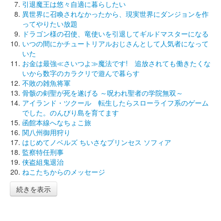
引退魔王は悠々自適に暮らしたい
異世界に召喚されなかったから、現実世界にダンジョンを作
ってやりたい放題
ドラゴン様の召使、竜使いを引退してギルドマスターになる
いつの間にかチュートリアルおじさんとして人気者になって
いた
お金は最強≪さいつよ≫魔法です! 追放されても働きたくな
いから数字のカラクリで遊んで暮らす
不敗の雑魚将軍
骨骸の剣聖が死を遂げる ～呪われ聖者の学院無双～
アイランド・ツクール 転生したらスローライフ系のゲーム
でした。のんびり島を育てます
函館本線へなちょこ旅
関八州御用狩り
はじめてノベルズ ちいさなプリンセス ソフィア
監察特任刑事
侠盗組鬼退治
ねこたちからのメッセージ
続きを表示