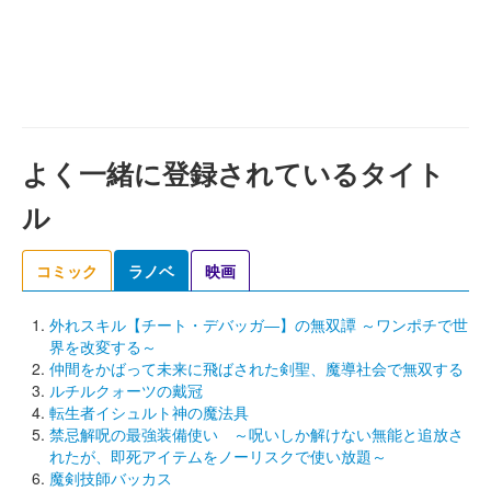
よく一緒に登録されているタイト
ル
コミック
ラノベ
映画
外れスキル【チート・デバッガ―】の無双譚 ～ワンポチで世
界を改変する～
仲間をかばって未来に飛ばされた剣聖、魔導社会で無双する
ルチルクォーツの戴冠
転生者イシュルト神の魔法具
禁忌解呪の最強装備使い ～呪いしか解けない無能と追放さ
れたが、即死アイテムをノーリスクで使い放題～
魔剣技師バッカス