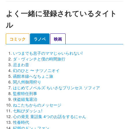
よく一緒に登録されているタイト
ル
コミック
ラノベ
映画
いつまでも息子のママじゃいられない!
ダ・ヴィンチと僕の時間旅行
忌まわ昔
幻のひと 〜 ナツノニオイ
函館本線へなちょこ旅
関八州御用狩り
はじめてノベルズ ちいさなプリンセス ソフィア
監察特任刑事
侠盗組鬼退治
ねこたちからのメッセージ
七転びダッシュ!
心の発見 童話集 4つのお話をするにゃん
性春時代
紀州のドン・ファン