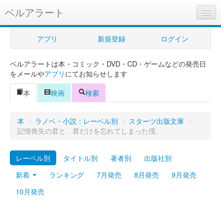
ベルアラート
ベルアラートとは
アプリ
新規登録
ログイン
ヘルプ
ベルアラートは本・コミック・DVD・CD・ゲームなどの発売日
新規登録
をメールや
アプリ
にてお知らせします
ログイン
本
映画
検索
Myカレンダー
本
>
ラノベ・小説：レーベル別
>
スターツ出版文庫
>
購入管理
記憶喪失の君と、君だけを忘れてしまった僕。
Myシェルフ
レーベル別
タイトル別
著者別
出版社別
プレミアム
新着
ランキング
7月発売
8月発売
9月発売
10月発売