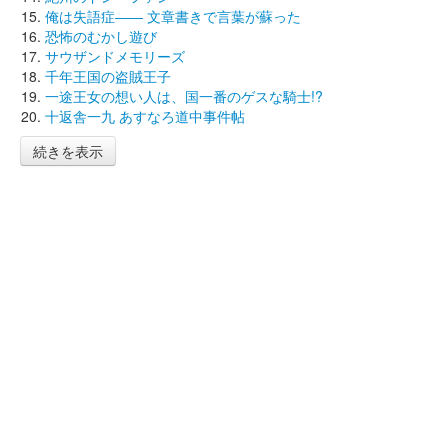
俺は失語症―― 文章書きで言葉が蘇った
恐怖のむかし遊び
サウザンドメモリーズ
千年王国の盗賊王子
一途王女の想い人は、国一番のゲスな騎士!?
十返舎一九 あすなろ道中事件帖
続きを表示