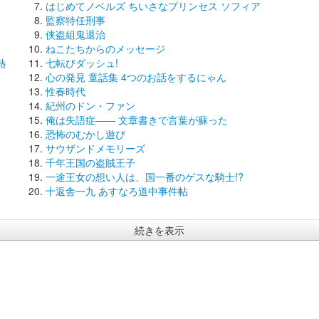
はじめてノベルズ ちいさなプリンセス ソフィア
監察特任刑事
侠盗組鬼退治
ねこたちからのメッセージ
熱
七転びダッシュ!
心の発見 童話集 4つのお話をするにゃん
性春時代
紀州のドン・ファン
俺は失語症―― 文章書きで言葉が蘇った
恐怖のむかし遊び
サウザンドメモリーズ
千年王国の盗賊王子
一途王女の想い人は、国一番のゲスな騎士!?
十返舎一九 あすなろ道中事件帖
続きを表示
) ベルアラート |
利用規約
|
個人情報保護方針
|
会社概要
|
お問い合わせ