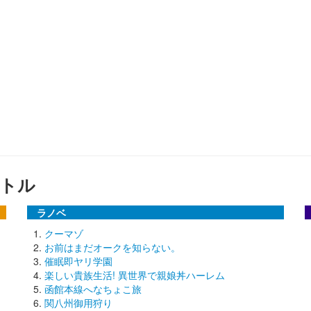
トル
ラノベ
クーマゾ
お前はまだオークを知らない。
催眠即ヤリ学園
楽しい貴族生活! 異世界で親娘丼ハーレム
函館本線へなちょこ旅
関八州御用狩り