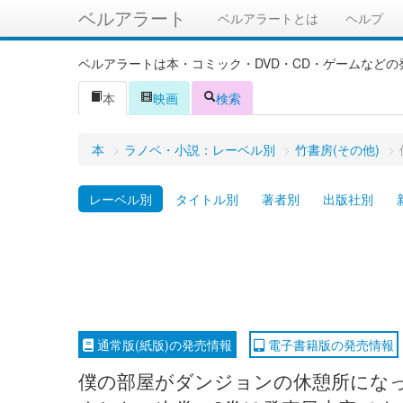
ベルアラート
ベルアラートとは
ヘルプ
ベルアラートは本・コミック・DVD・CD・ゲームなど
本
映画
検索
本
>
ラノベ・小説：レーベル別
>
竹書房(その他)
>
レーベル別
タイトル別
著者別
出版社別
通常版(紙版)の発売情報
電子書籍版の発売情報
僕の部屋がダンジョンの休憩所になって