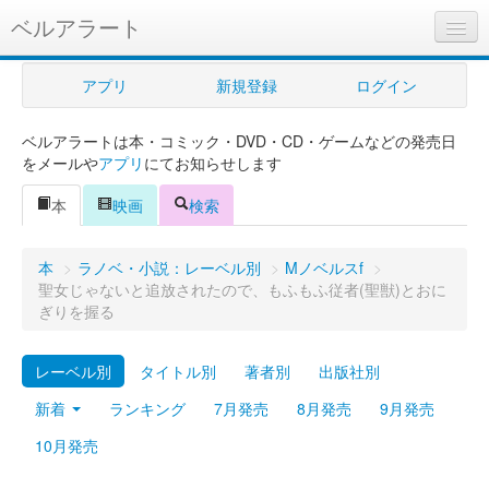
ベルアラート
ベルアラートとは
アプリ
新規登録
ログイン
ヘルプ
ベルアラートは本・コミック・DVD・CD・ゲームなどの発売日
新規登録
をメールや
アプリ
にてお知らせします
ログイン
本
映画
検索
Myカレンダー
本
>
ラノベ・小説：レーベル別
>
Mノベルスf
>
購入管理
聖女じゃないと追放されたので、もふもふ従者(聖獣)とおに
ぎりを握る
Myシェルフ
レーベル別
タイトル別
著者別
出版社別
プレミアム
新着
ランキング
7月発売
8月発売
9月発売
10月発売