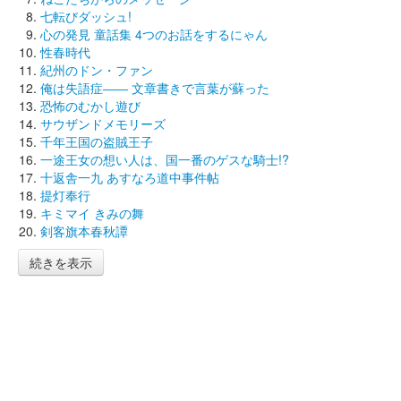
七転びダッシュ!
心の発見 童話集 4つのお話をするにゃん
性春時代
紀州のドン・ファン
俺は失語症―― 文章書きで言葉が蘇った
恐怖のむかし遊び
サウザンドメモリーズ
千年王国の盗賊王子
一途王女の想い人は、国一番のゲスな騎士!?
十返舎一九 あすなろ道中事件帖
提灯奉行
キミマイ きみの舞
剣客旗本春秋譚
続きを表示