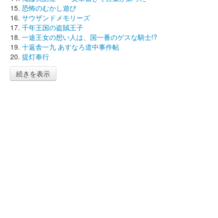
恐怖のむかし遊び
サウザンドメモリーズ
千年王国の盗賊王子
一途王女の想い人は、国一番のゲスな騎士!?
十返舎一九 あすなろ道中事件帖
提灯奉行
続きを表示