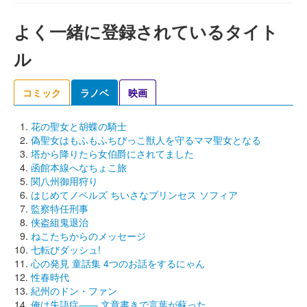
よく一緒に登録されているタイト
ル
コミック
ラノベ
映画
花の聖女と胡蝶の騎士
偽聖女はもふもふちびっこ獣人を守るママ聖女となる
塔から降りたら女伯爵にされてました
函館本線へなちょこ旅
関八州御用狩り
はじめてノベルズ ちいさなプリンセス ソフィア
監察特任刑事
侠盗組鬼退治
ねこたちからのメッセージ
七転びダッシュ!
心の発見 童話集 4つのお話をするにゃん
性春時代
紀州のドン・ファン
俺は失語症―― 文章書きで言葉が蘇った