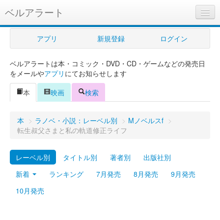
ベルアラート
ベルアラートとは
アプリ
新規登録
ログイン
ヘルプ
ベルアラートは本・コミック・DVD・CD・ゲームなどの発売日
新規登録
をメールや
アプリ
にてお知らせします
ログイン
本
映画
検索
Myカレンダー
本
>
ラノベ・小説：レーベル別
>
Mノベルスf
>
購入管理
転生叔父さまと私の軌道修正ライフ
Myシェルフ
レーベル別
タイトル別
著者別
出版社別
プレミアム
新着
ランキング
7月発売
8月発売
9月発売
10月発売