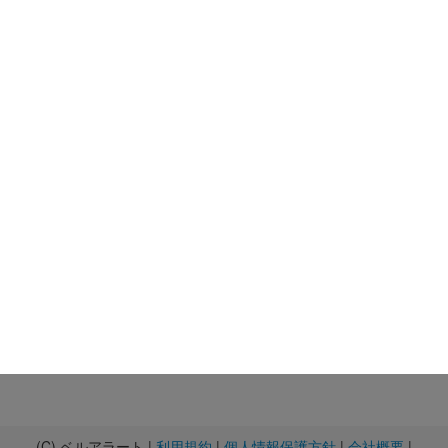
(C) ベルアラート |
利用規約
|
個人情報保護方針
|
会社概要
|