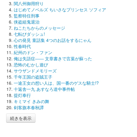
関八州御用狩り
はじめてノベルズ ちいさなプリンセス ソフィア
監察特任刑事
侠盗組鬼退治
ねこたちからのメッセージ
七転びダッシュ!
心の発見 童話集 4つのお話をするにゃん
性春時代
紀州のドン・ファン
俺は失語症―― 文章書きで言葉が蘇った
恐怖のむかし遊び
サウザンドメモリーズ
千年王国の盗賊王子
一途王女の想い人は、国一番のゲスな騎士!?
十返舎一九 あすなろ道中事件帖
提灯奉行
キミマイ きみの舞
剣客旗本春秋譚
続きを表示