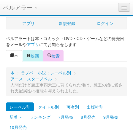
ベルアラート
ベルアラートとは
アプリ
新規登録
ログイン
ヘルプ
ベルアラートは本・コミック・DVD・CD・ゲームなどの発売日
新規登録
をメールや
アプリ
にてお知らせします
ログイン
本
映画
検索
Myカレンダー
本
>
ラノベ・小説：レーベル別
>
購入管理
アース・スターノベル
>
人間だけど魔王軍四天王に育てられた俺は、魔王の娘に愛さ
Myシェルフ
れ支配属性の権能を与えられました。
プレミアム
レーベル別
タイトル別
著者別
出版社別
新着
ランキング
7月発売
8月発売
9月発売
10月発売