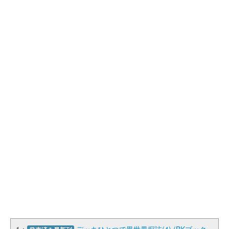
1：
デッキひとつで異世界探訪(4) (BKブック