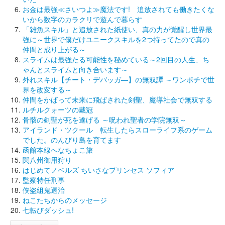
お金は最強≪さいつよ≫魔法です! 追放されても働きたくな
いから数字のカラクリで遊んで暮らす
「雑魚スキル」と追放された紙使い、真の力が覚醒し世界最
強に～世界で僕だけユニークスキルを2つ持ってたので真の
仲間と成り上がる～
スライムは最強たる可能性を秘めている～2回目の人生、ち
ゃんとスライムと向き合います～
外れスキル【チート・デバッガ―】の無双譚 ～ワンポチで世
界を改変する～
仲間をかばって未来に飛ばされた剣聖、魔導社会で無双する
ルチルクォーツの戴冠
骨骸の剣聖が死を遂げる ～呪われ聖者の学院無双～
アイランド・ツクール 転生したらスローライフ系のゲーム
でした。のんびり島を育てます
函館本線へなちょこ旅
関八州御用狩り
はじめてノベルズ ちいさなプリンセス ソフィア
監察特任刑事
侠盗組鬼退治
ねこたちからのメッセージ
七転びダッシュ!