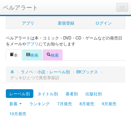
ベルアラート
ベルアラートとは
アプリ
新規登録
ログイン
ヘルプ
ベルアラートは本・コミック・DVD・CD・ゲームなどの発売日
新規登録
をメールや
アプリ
にてお知らせします
ログイン
本
映画
検索
Myカレンダー
本
>
ラノベ・小説：レーベル別
>
BKブックス
>
購入管理
デッキひとつで異世界探訪
Myシェルフ
レーベル別
タイトル別
著者別
出版社別
プレミアム
新着
ランキング
7月発売
8月発売
9月発売
10月発売