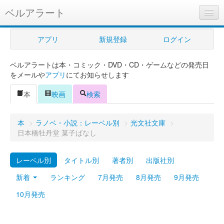
ベルアラート
ベルアラートとは
アプリ
新規登録
ログイン
ヘルプ
ベルアラートは本・コミック・DVD・CD・ゲームなどの発売日
新規登録
をメールや
アプリ
にてお知らせします
ログイン
本
映画
検索
Myカレンダー
本
>
ラノベ・小説：レーベル別
>
光文社文庫
>
購入管理
日本橋牡丹堂 菓子ばなし
Myシェルフ
レーベル別
タイトル別
著者別
出版社別
プレミアム
新着
ランキング
7月発売
8月発売
9月発売
10月発売