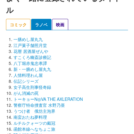
ル
コミック
ラノベ
映画
一膳めし屋丸九
江戸菓子舗照月堂
花暦 居酒屋ぜんや
すこくろ幽斎診療記
八丁堀赤鬼忠孝譚
新・一膳めし屋丸九
人情料理わん屋
伝記シリーズ
女子高生刑事怪奇録
がん消滅の罠
トーキョーN◎VA THE AXLERATION
警察庁特命捜査官 水野乃亜
うつけ者 俄坊主泡界
南蛮おたね夢料理
ルチルクォーツの戴冠
函館本線へなちょこ旅