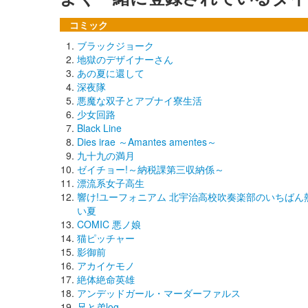
コミック
ブラックジョーク
地獄のデザイナーさん
あの夏に還して
深夜隊
悪魔な双子とアブナイ寮生活
少女回路
Black Line
Dies irae ～Amantes amentes～
九十九の満月
ゼイチョー!～納税課第三収納係～
漂流系女子高生
響け!ユーフォニアム 北宇治高校吹奏楽部のいちばん
い夏
COMIC 悪ノ娘
猫ピッチャー
影御前
アカイケモノ
絶体絶命英雄
アンデッドガール・マーダーファルス
兄と弟log