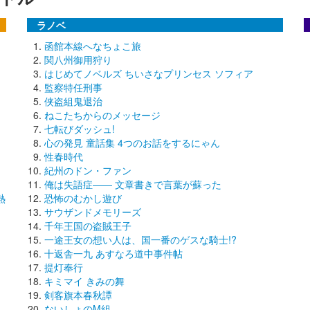
ラノベ
函館本線へなちょこ旅
関八州御用狩り
はじめてノベルズ ちいさなプリンセス ソフィア
監察特任刑事
侠盗組鬼退治
ねこたちからのメッセージ
七転びダッシュ!
心の発見 童話集 4つのお話をするにゃん
性春時代
紀州のドン・ファン
俺は失語症―― 文章書きで言葉が蘇った
熱
恐怖のむかし遊び
サウザンドメモリーズ
千年王国の盗賊王子
一途王女の想い人は、国一番のゲスな騎士!?
十返舎一九 あすなろ道中事件帖
提灯奉行
キミマイ きみの舞
剣客旗本春秋譚
ないしょのM組