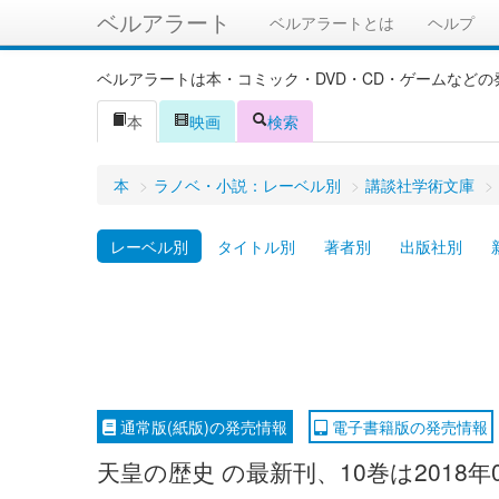
ベルアラート
ベルアラートとは
ヘルプ
ベルアラートは本・コミック・DVD・CD・ゲームなど
本
映画
検索
本
>
ラノベ・小説：レーベル別
>
講談社学術文庫
>
レーベル別
タイトル別
著者別
出版社別
通常版(紙版)の発売情報
電子書籍版の発売情報
天皇の歴史 の最新刊、10巻は2018