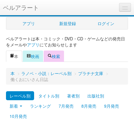
ベルアラート
ベルアラートとは
アプリ
新規登録
ログイン
ヘルプ
ベルアラートは本・コミック・DVD・CD・ゲームなどの発売日
新規登録
をメールや
アプリ
にてお知らせします
ログイン
本
映画
検索
Myカレンダー
本
>
ラノベ・小説：レーベル別
>
プラチナ文庫
>
購入管理
働くおにいさん日誌
Myシェルフ
レーベル別
タイトル別
著者別
出版社別
プレミアム
新着
ランキング
7月発売
8月発売
9月発売
10月発売