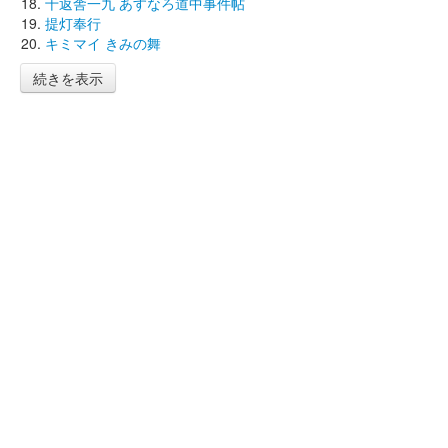
十返舎一九 あすなろ道中事件帖
提灯奉行
キミマイ きみの舞
続きを表示