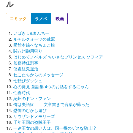
ル
コミック
ラノベ
映画
いばきょ&まんちー
ルチルクォーツの戴冠
函館本線へなちょこ旅
関八州御用狩り
はじめてノベルズ ちいさなプリンセス ソフィア
監察特任刑事
侠盗組鬼退治
ねこたちからのメッセージ
七転びダッシュ!
心の発見 童話集 4つのお話をするにゃん
性春時代
紀州のドン・ファン
俺は失語症―― 文章書きで言葉が蘇った
恐怖のむかし遊び
サウザンドメモリーズ
千年王国の盗賊王子
一途王女の想い人は、国一番のゲスな騎士!?