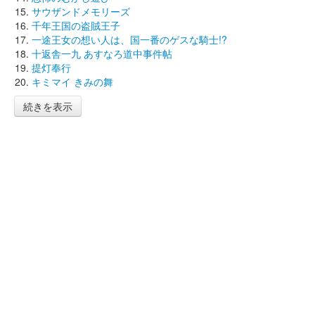
サウザンドメモリーズ
千年王国の盗賊王子
一途王女の想い人は、国一番のゲスな騎士!?
十返舎一九 あすなろ道中事件帖
提灯奉行
キミマイ きみの舞
続きを表示