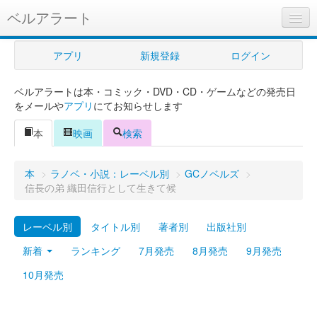
ベルアラート
ベルアラートとは
アプリ
新規登録
ログイン
ヘルプ
ベルアラートは本・コミック・DVD・CD・ゲームなどの発売日
新規登録
をメールや
アプリ
にてお知らせします
ログイン
本
映画
検索
Myカレンダー
本
>
ラノベ・小説：レーベル別
>
GCノベルズ
>
購入管理
信長の弟 織田信行として生きて候
Myシェルフ
レーベル別
タイトル別
著者別
出版社別
プレミアム
新着
ランキング
7月発売
8月発売
9月発売
10月発売