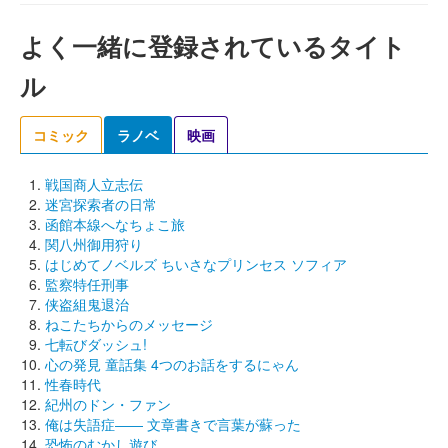
よく一緒に登録されているタイト
ル
コミック
ラノベ
映画
戦国商人立志伝
迷宮探索者の日常
函館本線へなちょこ旅
関八州御用狩り
はじめてノベルズ ちいさなプリンセス ソフィア
監察特任刑事
侠盗組鬼退治
ねこたちからのメッセージ
七転びダッシュ!
心の発見 童話集 4つのお話をするにゃん
性春時代
紀州のドン・ファン
俺は失語症―― 文章書きで言葉が蘇った
恐怖のむかし遊び