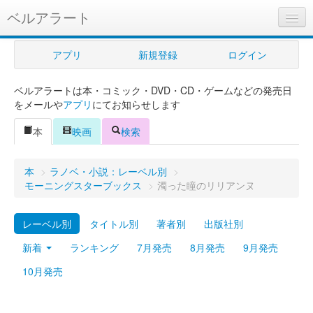
ベルアラート
ベルアラートとは
アプリ
新規登録
ログイン
ヘルプ
ベルアラートは本・コミック・DVD・CD・ゲームなどの発売日
新規登録
をメールや
アプリ
にてお知らせします
ログイン
本
映画
検索
Myカレンダー
本
>
ラノベ・小説：レーベル別
>
購入管理
モーニングスターブックス
>
濁った瞳のリリアンヌ
Myシェルフ
レーベル別
タイトル別
著者別
出版社別
プレミアム
新着
ランキング
7月発売
8月発売
9月発売
10月発売