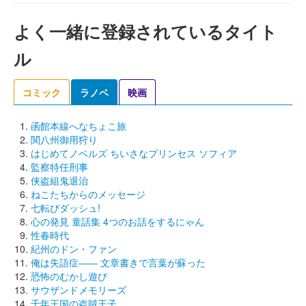
よく一緒に登録されているタイト
ル
コミック
ラノベ
映画
函館本線へなちょこ旅
関八州御用狩り
はじめてノベルズ ちいさなプリンセス ソフィア
監察特任刑事
侠盗組鬼退治
ねこたちからのメッセージ
七転びダッシュ!
心の発見 童話集 4つのお話をするにゃん
性春時代
紀州のドン・ファン
俺は失語症―― 文章書きで言葉が蘇った
恐怖のむかし遊び
サウザンドメモリーズ
千年王国の盗賊王子