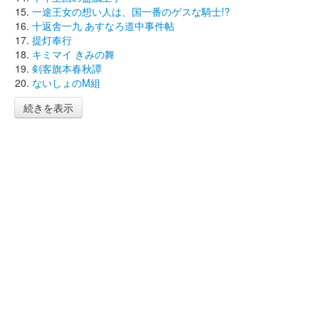
一途王女の想い人は、国一番のゲスな騎士!?
十返舎一九 あすなろ道中事件帖
提灯奉行
キミマイ きみの舞
剣客旗本春秋譚
ないしょのM組
続きを表示