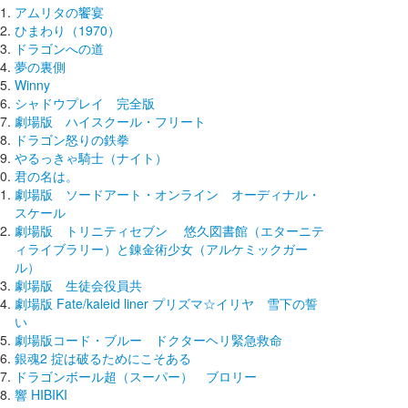
アムリタの饗宴
ひまわり（1970）
ドラゴンへの道
夢の裏側
Winny
シャドウプレイ 完全版
劇場版 ハイスクール・フリート
ドラゴン怒りの鉄拳
やるっきゃ騎士（ナイト）
君の名は。
劇場版 ソードアート・オンライン オーディナル・
スケール
劇場版 トリニティセブン 悠久図書館（エターニテ
ィライブラリー）と錬金術少女（アルケミックガー
ル）
劇場版 生徒会役員共
劇場版 Fate/kaleid liner プリズマ☆イリヤ 雪下の誓
い
劇場版コード・ブルー ドクターヘリ緊急救命
銀魂2 掟は破るためにこそある
ドラゴンボール超（スーパー） ブロリー
響 HIBIKI