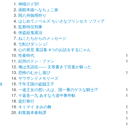
神様のドS!!
函館本線へなちょこ旅
関八州御用狩り
はじめてノベルズ ちいさなプリンセス ソフィア
監察特任刑事
侠盗組鬼退治
ねこたちからのメッセージ
七転びダッシュ!
心の発見 童話集 4つのお話をするにゃん
性春時代
紀州のドン・ファン
俺は失語症―― 文章書きで言葉が蘇った
恐怖のむかし遊び
サウザンドメモリーズ
熱
千年王国の盗賊王子
一途王女の想い人は、国一番のゲスな騎士!?
十返舎一九 あすなろ道中事件帖
提灯奉行
キミマイ きみの舞
剣客旗本春秋譚