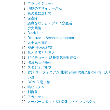
ブラックジョーク
地獄のデザイナーさん
あの夏に還して
深夜隊
悪魔な双子とアブナイ寮生活
少女回路
Black Line
Dies irae ～Amantes amentes～
九十九の満月
BAR 嫌われ野菜
竜と勇者と配達人
ゼイチョー!～納税課第三収納係～
漂流系女子高生
スタジオパルプ
響け!ユーフォニアム 北宇治高校吹奏楽部のいちばん
い夏
COMIC 悪ノ娘
猫ピッチャー
影御前
アカイケモノ
スーパーロボット大戦OG ジ・インスペクタ