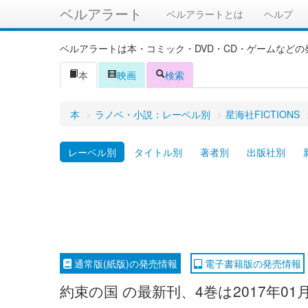
ベルアラート
ベルアラートとは
ヘルプ
ベルアラートは本・コミック・DVD・CD・ゲームなど
本
映画
検索
本
>
ラノベ・小説：レーベル別
>
星海社FICTIONS
レーベル別
タイトル別
著者別
出版社別
通常版(紙版)の発売情報
電子書籍版の発売情報
約束の国 の最新刊、4巻は2017年0