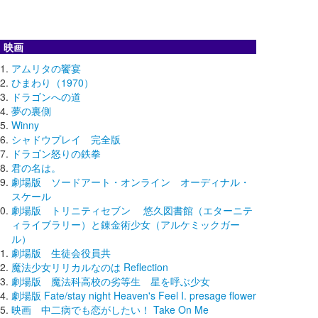
映画
アムリタの饗宴
ひまわり（1970）
ドラゴンへの道
夢の裏側
Winny
シャドウプレイ 完全版
ドラゴン怒りの鉄拳
君の名は。
劇場版 ソードアート・オンライン オーディナル・
スケール
劇場版 トリニティセブン 悠久図書館（エターニテ
ィライブラリー）と錬金術少女（アルケミックガー
ル）
劇場版 生徒会役員共
魔法少女リリカルなのは Reflection
劇場版 魔法科高校の劣等生 星を呼ぶ少女
劇場版 Fate/stay night Heaven's Feel I. presage flower
映画 中二病でも恋がしたい！ Take On Me