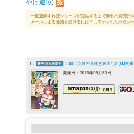
やけ遊魚
)
一度登録すればシリーズが完結するまで新刊の発売日
メールによる通知を受けるには
下に表示された緑色の
1：
二周目英雄の荒稼ぎ興国記2 (HJ文庫
発売済み最新刊
発売日：2016年09月30日