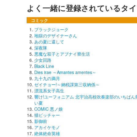
よく一緒に登録されているタイ
コミック
ブラックジョーク
地獄のデザイナーさん
あの夏に還して
深夜隊
悪魔な双子とアブナイ寮生活
少女回路
Black Line
Dies irae ～Amantes amentes～
九十九の満月
ゼイチョー!～納税課第三収納係～
漂流系女子高生
響け!ユーフォニアム 北宇治高校吹奏楽部のいちばん
い夏
COMIC 悪ノ娘
猫ピッチャー
影御前
アカイケモノ
絶体絶命英雄