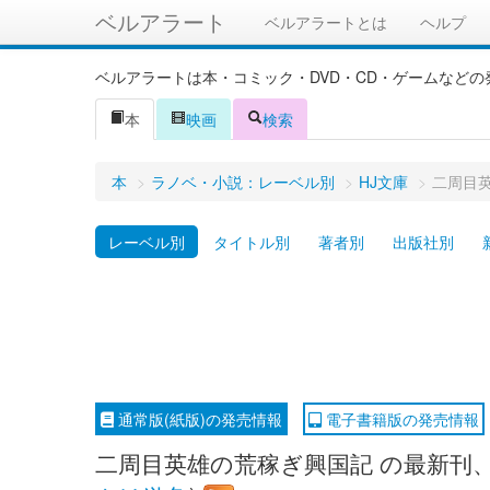
ベルアラート
ベルアラートとは
ヘルプ
ベルアラートは本・コミック・DVD・CD・ゲームなど
本
映画
検索
本
>
ラノベ・小説：レーベル別
>
HJ文庫
>
二周目
レーベル別
タイトル別
著者別
出版社別
通常版(紙版)の発売情報
電子書籍版の発売情報
二周目英雄の荒稼ぎ興国記 の最新刊、2