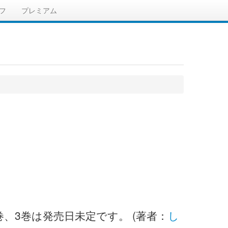
フ
プレミアム
巻、3巻は発売日未定です。 (著者：
し