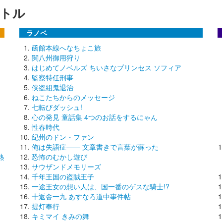
トル
ラノベ
函館本線へなちょこ旅
関八州御用狩り
はじめてノベルズ ちいさなプリンセス ソフィア
監察特任刑事
侠盗組鬼退治
ねこたちからのメッセージ
七転びダッシュ!
心の発見 童話集 4つのお話をするにゃん
性春時代
紀州のドン・ファン
俺は失語症―― 文章書きで言葉が蘇った
熱
恐怖のむかし遊び
サウザンドメモリーズ
千年王国の盗賊王子
一途王女の想い人は、国一番のゲスな騎士!?
十返舎一九 あすなろ道中事件帖
提灯奉行
キミマイ きみの舞